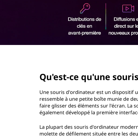
r
i
n
c
i
p
a
l
page hero 2/3
Qu'est-ce qu'une souris
Une souris d'ordinateur est un dispositif 
ressemble à une petite boîte munie de deux
faire glisser des éléments sur l'écran. La 
également développé la première interfa
La plupart des souris d'ordinateur modern
molette de défilement située entre les deu