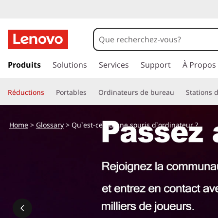
p
a
Produits
Solutions
Services
Support
À Propos
s
s
Réductions
Portables
Ordinateurs de bureau
Stations d
e
r
a
Home
>
Glossary
> Qu`est-ce qu`une souris d`ordinateur ?
u
c
o
n
t
e
n
u
p