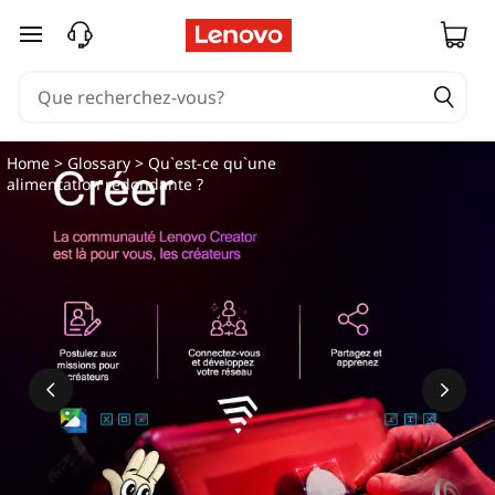
Q
passer au contenu principal
u
'
e
Home
>
Glossary
> Qu`est-ce qu`une
alimentation redondante ?
s
t
-
c
e
q