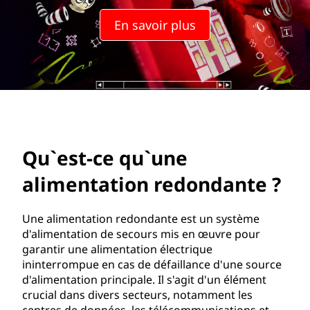
u
En savoir plus
'
u
n
e
a
Qu`est-ce qu`une
l
alimentation redondante ?
i
Une alimentation redondante est un système
m
d'alimentation de secours mis en œuvre pour
garantir une alimentation électrique
e
ininterrompue en cas de défaillance d'une source
d'alimentation principale. Il s'agit d'un élément
n
crucial dans divers secteurs, notamment les