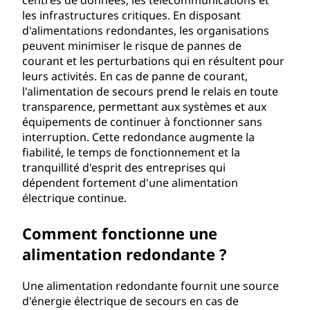
centres de données, les télécommunications et
t
les infrastructures critiques. En disposant
d'alimentations redondantes, les organisations
a
peuvent minimiser le risque de pannes de
courant et les perturbations qui en résultent pour
t
leurs activités. En cas de panne de courant,
l'alimentation de secours prend le relais en toute
i
transparence, permettant aux systèmes et aux
équipements de continuer à fonctionner sans
o
interruption. Cette redondance augmente la
fiabilité, le temps de fonctionnement et la
n
tranquillité d'esprit des entreprises qui
dépendent fortement d'une alimentation
r
électrique continue.
e
Comment fonctionne une
d
alimentation redondante ?
o
Une alimentation redondante fournit une source
d'énergie électrique de secours en cas de