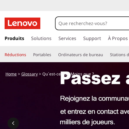
p
a
Produits
Solutions
Services
Support
À Propos
s
s
Réductions
Portables
Ordinateurs de bureau
Stations d
e
r
a
Home
>
Glossary
> Qu`est-ce que Moins que ?
u
c
o
n
t
e
n
u
p