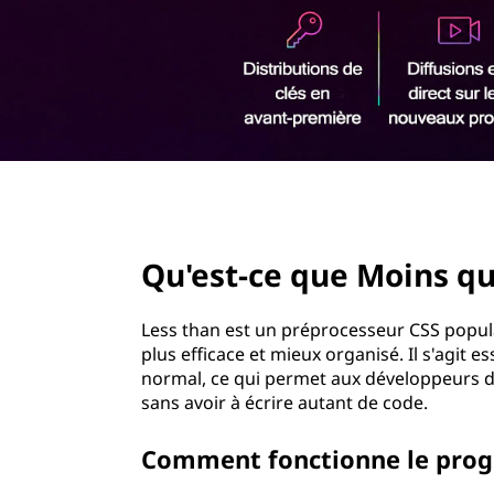
r
i
n
c
i
p
a
l
page hero 2/3
Qu'est-ce que Moins qu
Less than est un préprocesseur CSS popul
plus efficace et mieux organisé. Il s'agit 
normal, ce qui permet aux développeurs de
sans avoir à écrire autant de code.
Comment fonctionne le p