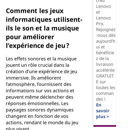
chez
Lenovo
Comment les jeux
et
Lenovo
informatiques utilisent-
Pro.
ils le son et la musique
Rejoignez
-nous dès
pour améliorer
aujourd'h
l’expérience de jeu ?
ui et
bénéficie
z de la
Les effets sonores et la musique
livraison
jouent un rôle crucial dans la
accélérée
création d’une expérience de jeu
GRATUIT
immersive. Ils améliorent
E sur
l’atmosphère, fournissent des
toutes les
informations sur vos actions et
comman
peuvent même déclencher des
des !
réponses émotionnelles. Les
En
paysages sonores dynamiques
savoir
changent en fonction de vos
plus >
actions, rendant le monde du jeu
plus vivant.