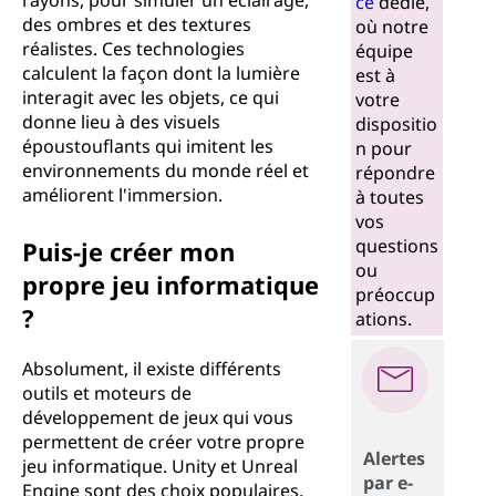
rayons, pour simuler un éclairage,
ce
dédié,
des ombres et des textures
où notre
réalistes. Ces technologies
équipe
calculent la façon dont la lumière
est à
interagit avec les objets, ce qui
votre
donne lieu à des visuels
dispositio
époustouflants qui imitent les
n pour
environnements du monde réel et
répondre
améliorent l'immersion.
à toutes
vos
questions
Puis-je créer mon
ou
propre jeu informatique
préoccup
?
ations.
Absolument, il existe différents
outils et moteurs de
développement de jeux qui vous
permettent de créer votre propre
Alertes
jeu informatique. Unity et Unreal
par e-
Engine sont des choix populaires.