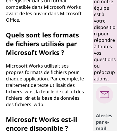
enregistrer dans un format
où notre
compatible dans Microsoft Works
équipe
avant de les ouvrir dans Microsoft
est à
Office.
votre
dispositio
Quels sont les formats
n pour
répondre
de fichiers utilisés par
à toutes
Microsoft Works ?
vos
questions
Microsoft Works utilisait ses
ou
propres formats de fichiers pour
préoccup
chaque application. Par exemple, le
ations.
traitement de texte utilisait des
fichiers .wps, la feuille de calcul des
fichiers .xlr et la base de données
des fichiers .wdb.
Alertes
Microsoft Works est-il
par e-
encore disponible ?
mail