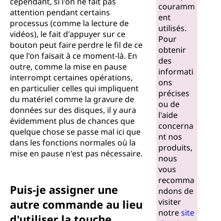
cependant, si l'on ne fait pas
couramm
attention pendant certains
ent
processus (comme la lecture de
utilisés.
vidéos), le fait d'appuyer sur ce
Pour
bouton peut faire perdre le fil de ce
obtenir
que l'on faisait à ce moment-là. En
des
outre, comme la mise en pause
informati
interrompt certaines opérations,
ons
en particulier celles qui impliquent
précises
du matériel comme la gravure de
ou de
données sur des disques, il y aura
l'aide
évidemment plus de chances que
concerna
quelque chose se passe mal ici que
nt nos
dans les fonctions normales où la
produits,
mise en pause n'est pas nécessaire.
nous
vous
recomma
Puis-je assigner une
ndons de
visiter
autre commande au lieu
notre
site
d'utiliser la touche