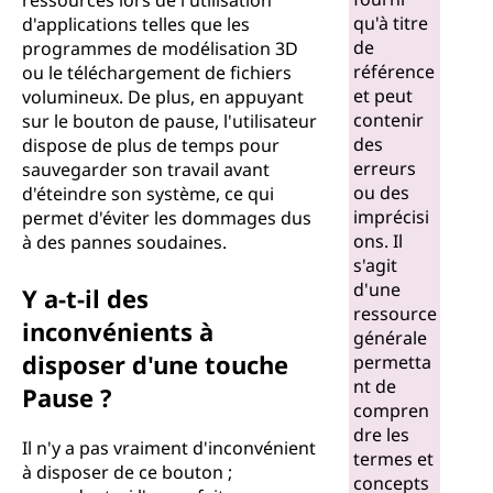
ressources lors de l'utilisation
qu'à titre
d'applications telles que les
de
programmes de modélisation 3D
référence
ou le téléchargement de fichiers
et peut
volumineux. De plus, en appuyant
contenir
sur le bouton de pause, l'utilisateur
des
dispose de plus de temps pour
erreurs
sauvegarder son travail avant
ou des
d'éteindre son système, ce qui
imprécisi
permet d'éviter les dommages dus
ons. Il
à des pannes soudaines.
s'agit
d'une
Y a-t-il des
ressource
inconvénients à
générale
disposer d'une touche
permetta
nt de
Pause ?
compren
dre les
Il n'y a pas vraiment d'inconvénient
termes et
à disposer de ce bouton ;
concepts