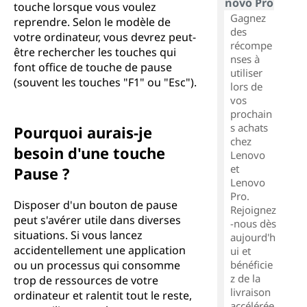
novo Pro
touche lorsque vous voulez
Gagnez
reprendre. Selon le modèle de
des
votre ordinateur, vous devrez peut-
récompe
être rechercher les touches qui
nses à
font office de touche de pause
utiliser
(souvent les touches "F1" ou "Esc").
lors de
vos
prochain
s achats
Pourquoi aurais-je
chez
besoin d'une touche
Lenovo
et
Pause ?
Lenovo
Pro.
Disposer d'un bouton de pause
Rejoignez
peut s'avérer utile dans diverses
-nous dès
situations. Si vous lancez
aujourd'h
accidentellement une application
ui et
ou un processus qui consomme
bénéficie
z de la
trop de ressources de votre
livraison
ordinateur et ralentit tout le reste,
accélérée