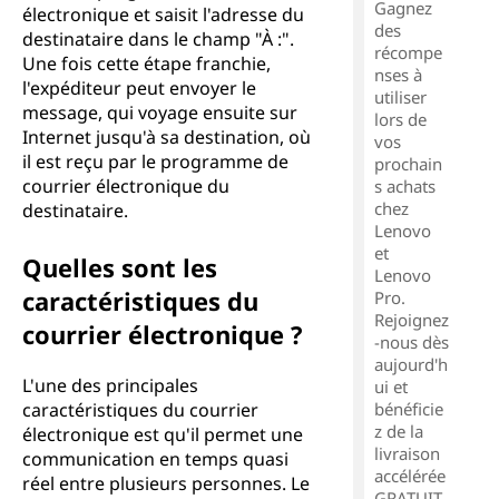
Gagnez
électronique et saisit l'adresse du
des
destinataire dans le champ "À :".
récompe
Une fois cette étape franchie,
nses à
l'expéditeur peut envoyer le
utiliser
message, qui voyage ensuite sur
lors de
Internet jusqu'à sa destination, où
vos
il est reçu par le programme de
prochain
courrier électronique du
s achats
chez
destinataire.
Lenovo
et
Quelles sont les
Lenovo
caractéristiques du
Pro.
Rejoignez
courrier électronique ?
-nous dès
aujourd'h
L'une des principales
ui et
caractéristiques du courrier
bénéficie
z de la
électronique est qu'il permet une
livraison
communication en temps quasi
accélérée
réel entre plusieurs personnes. Le
GRATUIT