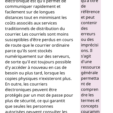
qu'à titre
électronique est qu'il permet de
de
communiquer rapidement et
référence
facilement sur de longues
et peut
distances tout en minimisant les
contenir
coûts associés aux services
des
traditionnels de distribution du
erreurs
courrier. Les courriels sont moins
ou des
susceptibles d'être perdus en cours
imprécisi
de route que le courrier ordinaire
ons. Il
parce qu'ils sont stockés
s'agit
numériquement sur des serveurs,
d'une
de sorte qu'il est toujours possible
ressource
d'y accéder à nouveau en cas de
générale
besoin ou plus tard, lorsque les
permetta
copies physiques n'existeront plus.
nt de
En outre, les courriers
compren
électroniques peuvent être
dre les
protégés par un mot de passe pour
termes et
plus de sécurité, ce qui garantit
concepts
que seules les personnes
couramm
autorisées peuvent consulter les