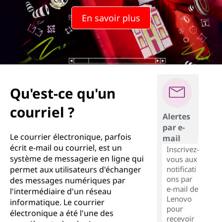
u
En savoir plus
'
u
n
e
Qu'est-ce qu'un
-
courriel ?
Alertes
m
par e-
Le courrier électronique, parfois
mail
a
écrit e-mail ou courriel, est un
Inscrivez-
système de messagerie en ligne qui
vous aux
i
notificati
permet aux utilisateurs d'échanger
ons par
des messages numériques par
l
e-mail de
l'intermédiaire d'un réseau
Lenovo
informatique. Le courrier
pour
?
électronique a été l'une des
recevoir