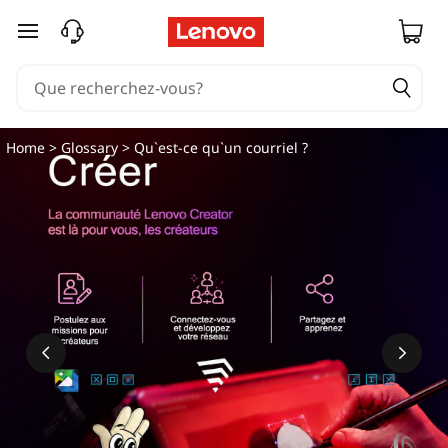
Q
passer au contenu principal
u
'
e
Home
>
Glossary
> Qu`est-ce qu`un courriel ?
s
t
-
c
e
q