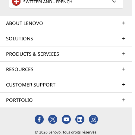
SWITZERLAND - FRENCH
ABOUT LENOVO
SOLUTIONS
PRODUCTS & SERVICES
RESOURCES
CUSTOMER SUPPORT
PORTFOLIO
@ 2026 Lenovo. Tous droits réservés.