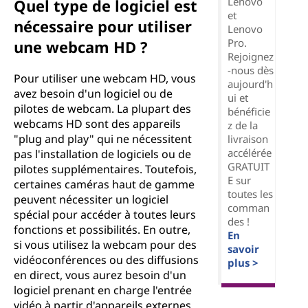
Lenovo
Quel type de logiciel est
et
nécessaire pour utiliser
Lenovo
Pro.
une webcam HD ?
Rejoignez
-nous dès
Pour utiliser une webcam HD, vous
aujourd'h
avez besoin d'un logiciel ou de
ui et
pilotes de webcam. La plupart des
bénéficie
webcams HD sont des appareils
z de la
"plug and play" qui ne nécessitent
livraison
accélérée
pas l'installation de logiciels ou de
GRATUIT
pilotes supplémentaires. Toutefois,
E sur
certaines caméras haut de gamme
toutes les
peuvent nécessiter un logiciel
comman
spécial pour accéder à toutes leurs
des !
fonctions et possibilités. En outre,
En
si vous utilisez la webcam pour des
savoir
vidéoconférences ou des diffusions
plus >
en direct, vous aurez besoin d'un
logiciel prenant en charge l'entrée
vidéo à partir d'appareils externes.