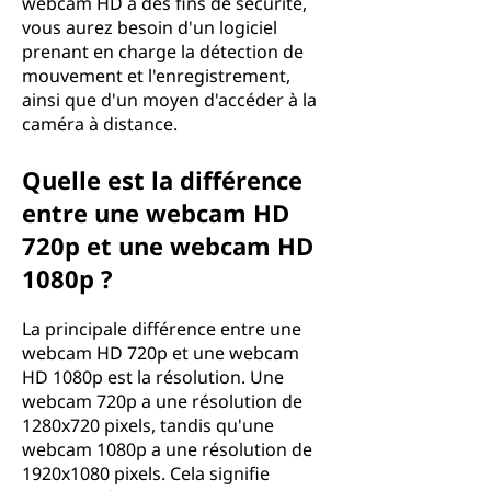
webcam HD à des fins de sécurité,
vous aurez besoin d'un logiciel
prenant en charge la détection de
mouvement et l'enregistrement,
ainsi que d'un moyen d'accéder à la
caméra à distance.
Quelle est la différence
entre une webcam HD
720p et une webcam HD
1080p ?
La principale différence entre une
webcam HD 720p et une webcam
HD 1080p est la résolution. Une
webcam 720p a une résolution de
1280x720 pixels, tandis qu'une
webcam 1080p a une résolution de
1920x1080 pixels. Cela signifie