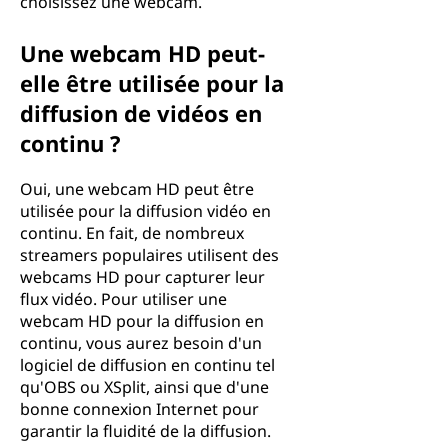
choisissez une webcam.
Une webcam HD peut-
elle être utilisée pour la
diffusion de vidéos en
continu ?
Oui, une webcam HD peut être
utilisée pour la diffusion vidéo en
continu. En fait, de nombreux
streamers populaires utilisent des
webcams HD pour capturer leur
flux vidéo. Pour utiliser une
webcam HD pour la diffusion en
continu, vous aurez besoin d'un
logiciel de diffusion en continu tel
qu'OBS ou XSplit, ainsi que d'une
bonne connexion Internet pour
garantir la fluidité de la diffusion.