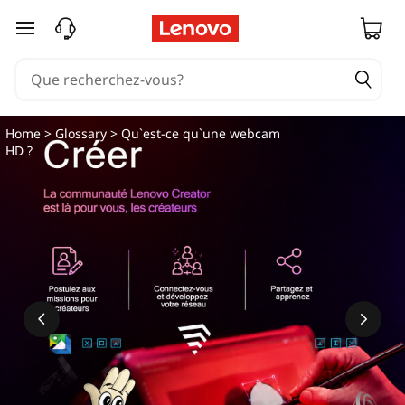
Q
passer au contenu principal
u
'
e
Home
>
Glossary
> Qu`est-ce qu`une webcam
HD ?
s
t
-
c
e
q