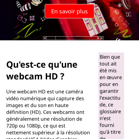
u
En savoir plus
'
u
n
e
Bien que
Qu'est-ce qu'une
tout ait
w
été mis
webcam HD ?
en œuvre
e
pour en
garantir
b
Une webcam HD est une caméra
l'exactitu
vidéo numérique qui capture des
c
de, ce
images et du son en haute
glossaire
définition (HD). Ces webcams ont
a
n'est
généralement une résolution de
fourni
720p ou 1080p, ce qui est
m
qu'à titre
nettement supérieur à la résolution
de