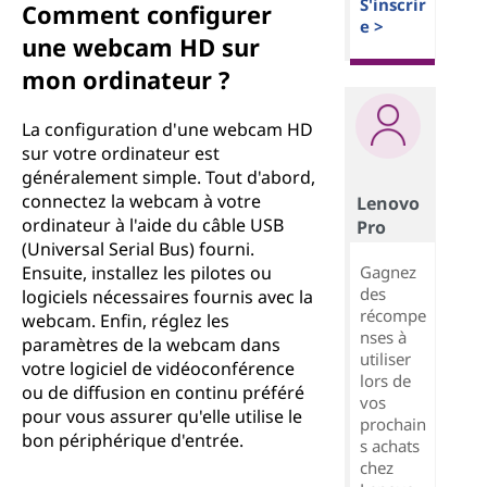
S'inscrir
Comment configurer
e >
une webcam HD sur
mon ordinateur ?
La configuration d'une webcam HD
sur votre ordinateur est
généralement simple. Tout d'abord,
connectez la webcam à votre
Lenovo
ordinateur à l'aide du câble USB
Pro
(Universal Serial Bus) fourni.
Gagnez
Ensuite, installez les pilotes ou
des
logiciels nécessaires fournis avec la
récompe
webcam. Enfin, réglez les
nses à
paramètres de la webcam dans
utiliser
votre logiciel de vidéoconférence
lors de
ou de diffusion en continu préféré
vos
pour vous assurer qu'elle utilise le
prochain
bon périphérique d'entrée.
s achats
chez