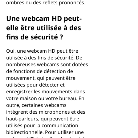
ombres ou des reflets prononcés.
Une webcam HD peut-
elle être utilisée à des
fins de sécurité ?
Oui, une webcam HD peut être
utilisée à des fins de sécurité. De
nombreuses webcams sont dotées
de fonctions de détection de
mouvement, qui peuvent être
utilisées pour détecter et
enregistrer les mouvements dans
votre maison ou votre bureau. En
outre, certaines webcams
intègrent des microphones et des
haut-parleurs, qui peuvent être
utilisés pour la communication
bidirectionnelle. Pour utiliser une