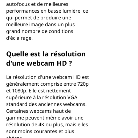
autofocus et de meilleures
performances en basse lumière, ce
qui permet de produire une
meilleure image dans un plus
grand nombre de conditions
d'éclairage.
Quelle est la résolution
d'une webcam HD ?
La résolution d'une webcam HD est
généralement comprise entre 720p
et 1080p. Elle est nettement
supérieure à la résolution VGA
standard des anciennes webcams.
Certaines webcams haut de
gamme peuvent même avoir une
résolution de 4K ou plus, mais elles
sont moins courantes et plus