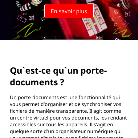
u
En savoir plus
'
u
n
p
o
Qu`est-ce qu`un porte-
r
documents ?
t
Un porte-documents est une fonctionnalité qui
e
vous permet d'organiser et de synchroniser vos
fichiers de manière transparente. Il agit comme
-
un centre virtuel pour vos documents, les rendant
accessibles sur tous les appareils. Il s'agit en
d
quelque sorte d'un organisateur numérique qui