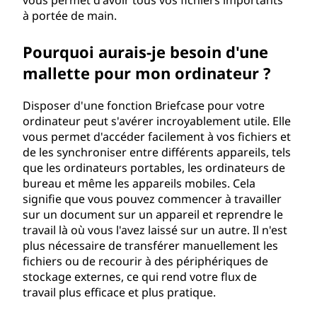
vous permet d'avoir tous vos fichiers importants
o
à portée de main.
c
Pourquoi aurais-je besoin d'une
mallette pour mon ordinateur ?
u
m
Disposer d'une fonction Briefcase pour votre
ordinateur peut s'avérer incroyablement utile. Elle
e
vous permet d'accéder facilement à vos fichiers et
de les synchroniser entre différents appareils, tels
n
que les ordinateurs portables, les ordinateurs de
bureau et même les appareils mobiles. Cela
t
signifie que vous pouvez commencer à travailler
sur un document sur un appareil et reprendre le
s
travail là où vous l'avez laissé sur un autre. Il n'est
plus nécessaire de transférer manuellement les
?
fichiers ou de recourir à des périphériques de
stockage externes, ce qui rend votre flux de
travail plus efficace et plus pratique.