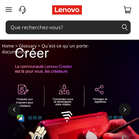
Q
passer au contenu principal
u
'
e
Home
>
Glossary
> Qu`est-ce qu`un porte-
documents ?
s
t
-
c
e
q