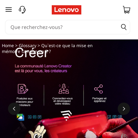
Q
passer au contenu principal
u
'
e
Home
>
Glossary
> Qu`est-ce que la mise en
mémoire tampon en Z ?
s
t
-
c
e
q