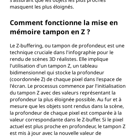
s'assurant que les objets les plus proches
t
masquent les plus éloignés.
a
Comment fonctionne la mise en
mémoire tampon en Z ?
m
p
Le Z-buffering, ou tampon de profondeur, est une
technique cruciale dans l'infographie pour le
o
rendu de scènes 3D réalistes. Elle implique
l'utilisation d'un tampon Z, un tableau
n
bidimensionnel qui stocke la profondeur
(coordonnée Z) de chaque pixel dans l'espace de
Z
l'écran. Le processus commence par l'initialisation
du tampon Z avec des valeurs représentant la
?
profondeur la plus éloignée possible. Au fur et à
mesure que les objets sont rendus dans la scène,
la profondeur de chaque pixel est comparée à la
valeur correspondante dans le Z-buffer. Si le pixel
actuel est plus proche en profondeur, le tampon Z
est mis à jour avec la nouvelle valeur de