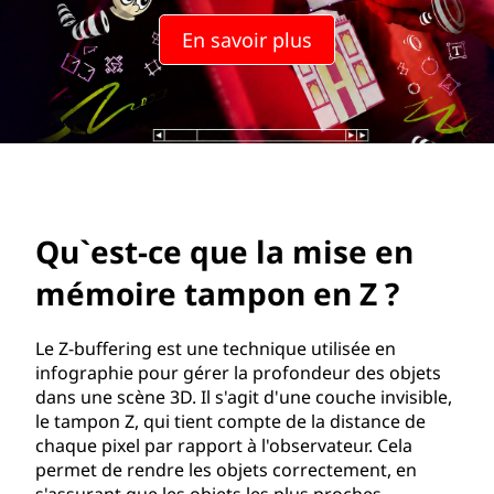
u
En savoir plus
e
l
a
m
é
Qu`est-ce que la mise en
m
mémoire tampon en Z ?
o
Le Z-buffering est une technique utilisée en
i
infographie pour gérer la profondeur des objets
dans une scène 3D. Il s'agit d'une couche invisible,
r
le tampon Z, qui tient compte de la distance de
chaque pixel par rapport à l'observateur. Cela
e
permet de rendre les objets correctement, en