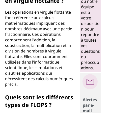
en virgule flottante ?
où notre
e
équipe
Les opérations en virgule flottante
est à
c
font référence aux calculs
votre
mathématiques impliquant des
dispositio
o
nombres décimaux avec une partie
n pour
fractionnaire. Ces opérations
répondre
n
comprennent l'addition, la
à toutes
soustraction, la multiplication et la
vos
d
division de nombres à virgule
questions
flottante. Elles sont couramment
ou
e
utilisées dans l'informatique
préoccup
scientifique, les simulations et
ations.
(
d'autres applications qui
nécessitent des calculs numériques
F
précis.
L
Quels sont les différents
Alertes
types de FLOPS ?
O
par e-
mail