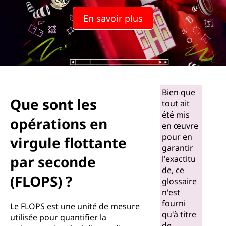
o
En savoir plus
p
é
r
a
Bien que
Que sont les
tout ait
t
été mis
opérations en
en œuvre
i
pour en
virgule flottante
garantir
o
par seconde
l'exactitu
n
de, ce
(FLOPS) ?
glossaire
s
n'est
fourni
Le FLOPS est une unité de mesure
e
qu'à titre
utilisée pour quantifier la
de