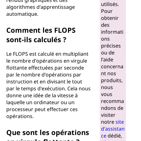
o
rendus graphiques et des
utilisés.
algorithmes d'apprentissage
Pour
t
automatique.
obtenir
des
t
Comment les FLOPS
informati
sont-ils calculés ?
ons
a
précises
ou de
Le FLOPS est calculé en multipliant
n
l'aide
le nombre d'opérations en virgule
concerna
t
flottante effectuées par seconde
nt nos
par le nombre d'opérations par
produits,
e
instruction et en divisant le tout
nous
par le temps d'exécution. Cela nous
vous
p
donne une idée de la vitesse à
recomma
laquelle un ordinateur ou un
ndons de
a
processeur peut effectuer ces
visiter
opérations.
r
notre
site
d'assistan
Que sont les opérations
s
ce
dédié,