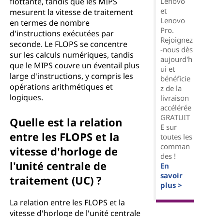
Lenovo
flottante, tandis que les MIPS
et
mesurent la vitesse de traitement
Lenovo
en termes de nombre
Pro.
d'instructions exécutées par
Rejoignez
seconde. Le FLOPS se concentre
-nous dès
sur les calculs numériques, tandis
aujourd'h
que le MIPS couvre un éventail plus
ui et
large d'instructions, y compris les
bénéficie
opérations arithmétiques et
z de la
logiques.
livraison
accélérée
GRATUIT
Quelle est la relation
E sur
entre les FLOPS et la
toutes les
comman
vitesse d'horloge de
des !
l'unité centrale de
En
savoir
traitement (UC) ?
plus >
La relation entre les FLOPS et la
vitesse d'horloge de l'unité centrale