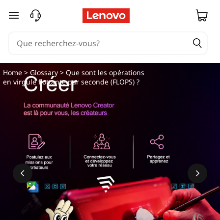
Q
passer au contenu principal
u
e
s
Home
>
Glossary
> Que sont les opérations
en virgule flottante par seconde (FLOPS) ?
o
n
t
l
e
s