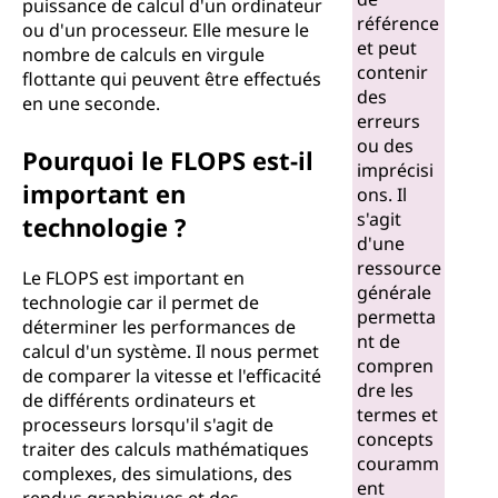
puissance de calcul d'un ordinateur
n
référence
ou d'un processeur. Elle mesure le
et peut
nombre de calculs en virgule
v
contenir
flottante qui peuvent être effectués
des
en une seconde.
i
erreurs
ou des
Pourquoi le FLOPS est-il
r
imprécisi
important en
ons. Il
g
s'agit
technologie ?
d'une
u
ressource
Le FLOPS est important en
générale
technologie car il permet de
l
permetta
déterminer les performances de
nt de
calcul d'un système. Il nous permet
e
compren
de comparer la vitesse et l'efficacité
dre les
de différents ordinateurs et
f
termes et
processeurs lorsqu'il s'agit de
concepts
traiter des calculs mathématiques
l
couramm
complexes, des simulations, des
ent