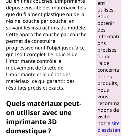
3D en fines couches. L'imprimante
ent
dépose ensuite des matériaux, tels
utilisés.
que du filament plastique ou de la
Pour
résine, couche par couche, en
obtenir
suivant les instructions du modèle.
des
Cette approche couche par couche
informati
permet de construire
ons
progressivement l'objet jusqu'à ce
précises
qu'il soit complet. Le logiciel de
ou de
l'imprimante contrôle le
l'aide
mouvement de la tête de
concerna
l'imprimante et le dépôt des
nt nos
matériaux, ce qui garantit des
produits,
résultats précis et exacts.
nous
vous
Quels matériaux peut-
recomma
ndons de
on utiliser avec une
visiter
imprimante 3D
notre
site
domestique ?
d'assistan