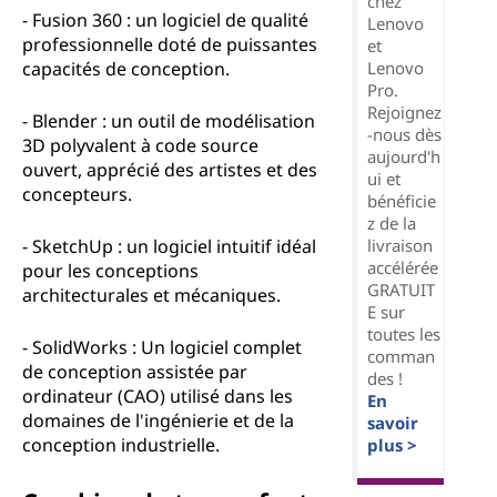
chez
- Fusion 360 : un logiciel de qualité
Lenovo
professionnelle doté de puissantes
et
Lenovo
capacités de conception.
Pro.
Rejoignez
- Blender : un outil de modélisation
-nous dès
3D polyvalent à code source
aujourd'h
ouvert, apprécié des artistes et des
ui et
concepteurs.
bénéficie
z de la
livraison
- SketchUp : un logiciel intuitif idéal
accélérée
pour les conceptions
GRATUIT
architecturales et mécaniques.
E sur
toutes les
- SolidWorks : Un logiciel complet
comman
de conception assistée par
des !
ordinateur (CAO) utilisé dans les
En
domaines de l'ingénierie et de la
savoir
conception industrielle.
plus >