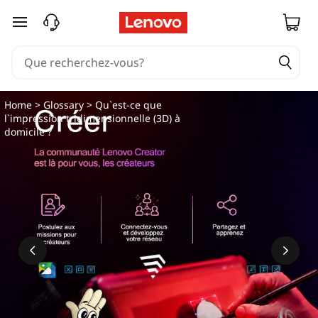
passer au contenu principal
Home
>
Glossary
> Qu`est-ce que
l`impression tridimensionnelle (3D) à
domicile ?