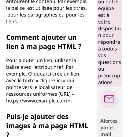
entourent le contenu. Par exemple,
où notre
la balise est utilisée pour les titres,
équipe
pour les paragraphes et pour les
est à
liens.
votre
dispositio
n pour
Comment ajouter un
répondre
lien à ma page HTML ?
à toutes
vos
Pour ajouter un lien, utilisez la
questions
balise avec l'attribut href. Par
ou
exemple, Cliquez ici crée un lien
préoccup
avec le texte « cliquez ici » qui
ations.
pointe vers le localisateur de
ressources uniformes (URL) «
https://www.example.com ».
Puis-je ajouter des
Alertes
images à ma page HTML
par e-
?
mail