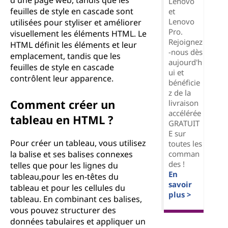
d'une page web, tandis que les
Lenovo
feuilles de style en cascade sont
et
Lenovo
utilisées pour styliser et améliorer
Pro.
visuellement les éléments HTML. Le
Rejoignez
HTML définit les éléments et leur
-nous dès
emplacement, tandis que les
aujourd'h
feuilles de style en cascade
ui et
contrôlent leur apparence.
bénéficie
z de la
Comment créer un
livraison
accélérée
tableau en HTML ?
GRATUIT
E sur
Pour créer un tableau, vous utilisez
toutes les
comman
la balise et ses balises connexes
des !
telles que pour les lignes du
En
tableau,pour les en-têtes du
savoir
tableau et pour les cellules du
plus >
tableau. En combinant ces balises,
vous pouvez structurer des
données tabulaires et appliquer un