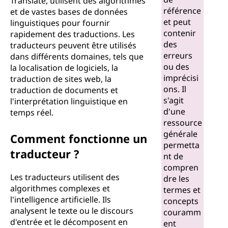
Translate, utilisent des algorithmes
e
référence
et de vastes bases de données
et peut
linguistiques pour fournir
u
contenir
rapidement des traductions. Les
des
traducteurs peuvent être utilisés
r
erreurs
dans différents domaines, tels que
ou des
la localisation de logiciels, la
?
imprécisi
traduction de sites web, la
ons. Il
traduction de documents et
s'agit
l'interprétation linguistique en
d'une
temps réel.
ressource
générale
Comment fonctionne un
permetta
traducteur ?
nt de
compren
Les traducteurs utilisent des
dre les
algorithmes complexes et
termes et
l'intelligence artificielle. Ils
concepts
analysent le texte ou le discours
couramm
d'entrée et le décomposent en
ent