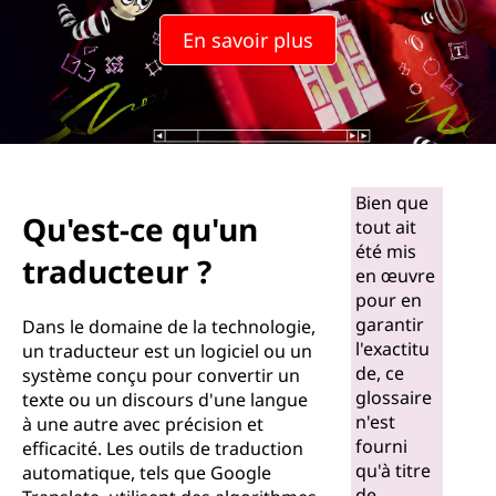
u
En savoir plus
'
u
n
t
Bien que
Qu'est-ce qu'un
tout ait
r
été mis
traducteur ?
en œuvre
a
pour en
garantir
d
Dans le domaine de la technologie,
l'exactitu
un traducteur est un logiciel ou un
u
de, ce
système conçu pour convertir un
glossaire
texte ou un discours d'une langue
c
n'est
à une autre avec précision et
fourni
efficacité. Les outils de traduction
t
qu'à titre
automatique, tels que Google
de