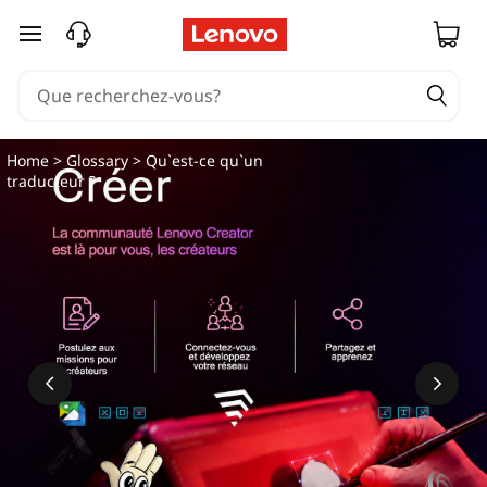
Q
passer au contenu principal
u
'
e
Home
>
Glossary
> Qu`est-ce qu`un
traducteur ?
s
t
-
c
e
q