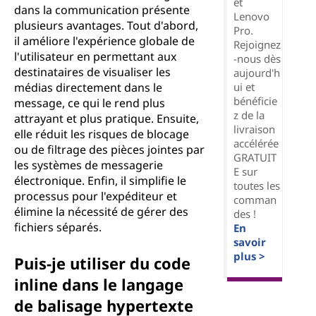
et
dans la communication présente
Lenovo
plusieurs avantages. Tout d'abord,
Pro.
il améliore l'expérience globale de
Rejoignez
l'utilisateur en permettant aux
-nous dès
destinataires de visualiser les
aujourd'h
ui et
médias directement dans le
bénéficie
message, ce qui le rend plus
z de la
attrayant et plus pratique. Ensuite,
livraison
elle réduit les risques de blocage
accélérée
ou de filtrage des pièces jointes par
GRATUIT
les systèmes de messagerie
E sur
électronique. Enfin, il simplifie le
toutes les
processus pour l'expéditeur et
comman
élimine la nécessité de gérer des
des !
fichiers séparés.
En
savoir
plus >
Puis-je utiliser du code
inline dans le langage
de balisage hypertexte