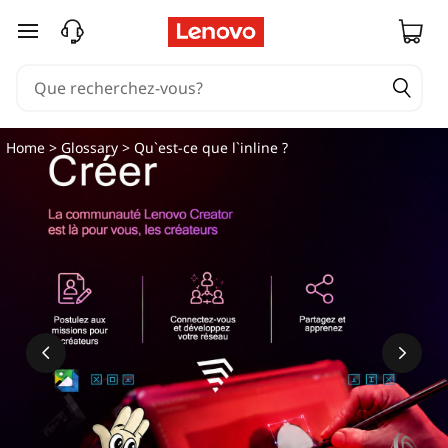
Q
passer au contenu principal
u
'
e
Home
>
Glossary
> Qu`est-ce que l`inline ?
s
t
-
c
e
q