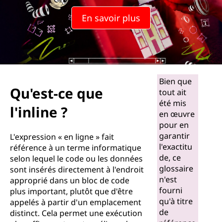
u
En savoir plus
e
l
'
Bien que
i
Qu'est-ce que
tout ait
n
été mis
l'inline ?
en œuvre
l
pour en
garantir
L'expression « en ligne » fait
i
l'exactitu
référence à un terme informatique
de, ce
selon lequel le code ou les données
n
glossaire
sont insérés directement à l'endroit
n'est
approprié dans un bloc de code
e
fourni
plus important, plutôt que d'être
qu'à titre
appelés à partir d'un emplacement
?
de
distinct. Cela permet une exécution