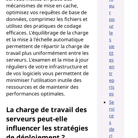
mécanismes de mise en cache,
eu
optimisez vos requêtes de base de
r
données, comprimez les fichiers et
po
utilisez des pratiques de codage
ur
efficaces. L'équilibrage de la charge
le
et la mise à l'échelle automatique
s
permettent de répartir la charge de
pe
travail plus uniformément entre les
tit
serveurs. L'examen et la mise à jour
es
réguliers de votre infrastructure et
en
de vos logiciels vous permettent de
tr
minimiser l'utilisation inutile des
ep
ressources et de maintenir des
ris
performances optimales.
es
Se
La charge de travail des
rvi
ce
serveurs peut-elle
s
influencer les stratégies
de
de déploiement ?
cl