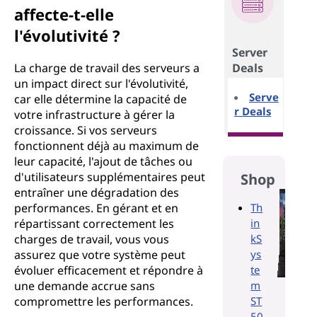
affecte-t-elle
l'évolutivité ?
Server
La charge de travail des serveurs a
Deals
un impact direct sur l'évolutivité,
Serve
car elle détermine la capacité de
r Deals
votre infrastructure à gérer la
croissance. Si vos serveurs
fonctionnent déjà au maximum de
leur capacité, l'ajout de tâches ou
d'utilisateurs supplémentaires peut
Shop
entraîner une dégradation des
performances. En gérant et en
Th
répartissant correctement les
in
charges de travail, vous vous
kS
assurez que votre système peut
ys
évoluer efficacement et répondre à
te
une demande accrue sans
m
compromettre les performances.
ST
50