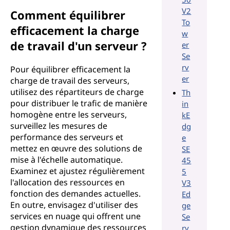
V2
Comment équilibrer
To
efficacement la charge
w
de travail d'un serveur ?
er
Se
rv
Pour équilibrer efficacement la
er
charge de travail des serveurs,
utilisez des répartiteurs de charge
Th
pour distribuer le trafic de manière
in
homogène entre les serveurs,
kE
surveillez les mesures de
dg
performance des serveurs et
e
mettez en œuvre des solutions de
SE
mise à l'échelle automatique.
45
Examinez et ajustez régulièrement
5
l'allocation des ressources en
V3
fonction des demandes actuelles.
Ed
En outre, envisagez d'utiliser des
ge
services en nuage qui offrent une
Se
gestion dynamique des ressources
rv