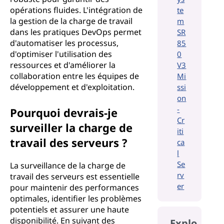
opérations fluides. L'intégration de
te
la gestion de la charge de travail
m
dans les pratiques DevOps permet
SR
d'automatiser les processus,
85
d'optimiser l'utilisation des
0
ressources et d'améliorer la
V3
collaboration entre les équipes de
Mi
développement et d'exploitation.
ssi
on
-
Pourquoi devrais-je
Cr
surveiller la charge de
iti
travail des serveurs ?
ca
l
Se
La surveillance de la charge de
rv
travail des serveurs est essentielle
er
pour maintenir des performances
optimales, identifier les problèmes
potentiels et assurer une haute
disponibilité. En suivant des
Explo