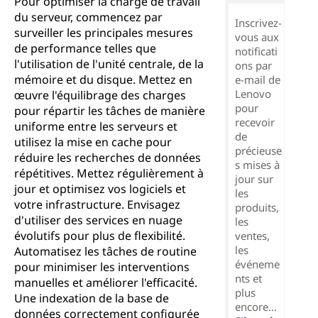
Pour optimiser la charge de travail
du serveur, commencez par
Inscrivez-
surveiller les principales mesures
vous aux
de performance telles que
notificati
l'utilisation de l'unité centrale, de la
ons par
mémoire et du disque. Mettez en
e-mail de
Lenovo
œuvre l'équilibrage des charges
pour
pour répartir les tâches de manière
recevoir
uniforme entre les serveurs et
de
utilisez la mise en cache pour
précieuse
réduire les recherches de données
s mises à
répétitives. Mettez régulièrement à
jour sur
jour et optimisez vos logiciels et
les
votre infrastructure. Envisagez
produits,
d'utiliser des services en nuage
les
évolutifs pour plus de flexibilité.
ventes,
les
Automatisez les tâches de routine
événeme
pour minimiser les interventions
nts et
manuelles et améliorer l'efficacité.
plus
Une indexation de la base de
encore...
données correctement configurée