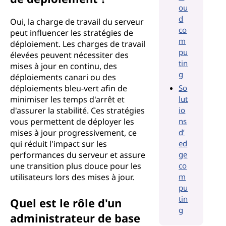
ou
d
Oui, la charge de travail du serveur
co
peut influencer les stratégies de
m
déploiement. Les charges de travail
pu
élevées peuvent nécessiter des
tin
mises à jour en continu, des
g
déploiements canari ou des
déploiements bleu-vert afin de
So
minimiser les temps d'arrêt et
lut
d'assurer la stabilité. Ces stratégies
io
vous permettent de déployer les
ns
mises à jour progressivement, ce
d’
qui réduit l'impact sur les
ed
performances du serveur et assure
ge
une transition plus douce pour les
co
utilisateurs lors des mises à jour.
m
pu
tin
Quel est le rôle d'un
g
administrateur de base