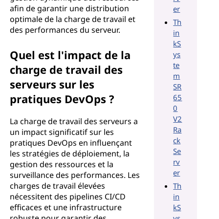
afin de garantir une distribution
er
optimale de la charge de travail et
Th
des performances du serveur.
in
kS
Quel est l'impact de la
ys
te
charge de travail des
m
serveurs sur les
SR
pratiques DevOps ?
65
0
V2
La charge de travail des serveurs a
Ra
un impact significatif sur les
ck
pratiques DevOps en influençant
Se
les stratégies de déploiement, la
rv
gestion des ressources et la
er
surveillance des performances. Les
charges de travail élevées
Th
nécessitent des pipelines CI/CD
in
efficaces et une infrastructure
kS
robuste pour garantir des
ys