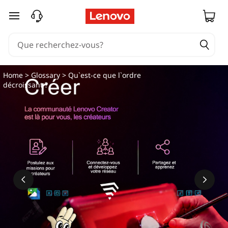
Q
passer au contenu principal
u
'
e
Home
>
Glossary
> Qu`est-ce que l`ordre
décroissant ?
s
t
-
c
e
q