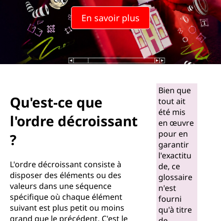
u
En savoir plus
e
l
'
o
Bien que
Qu'est-ce que
tout ait
r
été mis
l'ordre décroissant
en œuvre
d
pour en
?
garantir
r
l'exactitu
L'ordre décroissant consiste à
e
de, ce
disposer des éléments ou des
glossaire
valeurs dans une séquence
d
n'est
spécifique où chaque élément
fourni
suivant est plus petit ou moins
é
qu'à titre
grand que le précédent. C'est le
de