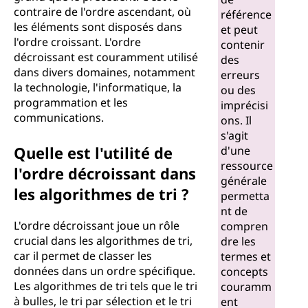
contraire de l'ordre ascendant, où
c
référence
les éléments sont disposés dans
et peut
r
l'ordre croissant. L'ordre
contenir
décroissant est couramment utilisé
des
o
dans divers domaines, notamment
erreurs
la technologie, l'informatique, la
ou des
i
programmation et les
imprécisi
communications.
ons. Il
s
s'agit
Quelle est l'utilité de
d'une
s
ressource
l'ordre décroissant dans
générale
a
les algorithmes de tri ?
permetta
nt de
n
L'ordre décroissant joue un rôle
compren
crucial dans les algorithmes de tri,
dre les
t
car il permet de classer les
termes et
données dans un ordre spécifique.
concepts
?
Les algorithmes de tri tels que le tri
couramm
à bulles, le tri par sélection et le tri
ent