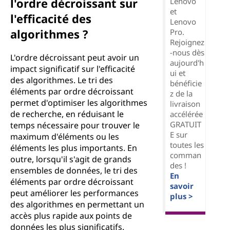
l'ordre décroissant sur
Lenovo
et
l'efficacité des
Lenovo
algorithmes ?
Pro.
Rejoignez
-nous dès
L'ordre décroissant peut avoir un
aujourd'h
impact significatif sur l'efficacité
ui et
des algorithmes. Le tri des
bénéficie
éléments par ordre décroissant
z de la
permet d'optimiser les algorithmes
livraison
de recherche, en réduisant le
accélérée
GRATUIT
temps nécessaire pour trouver le
E sur
maximum d'éléments ou les
toutes les
éléments les plus importants. En
comman
outre, lorsqu'il s'agit de grands
des !
ensembles de données, le tri des
En
éléments par ordre décroissant
savoir
peut améliorer les performances
plus >
des algorithmes en permettant un
accès plus rapide aux points de
données les plus significatifs.