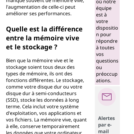
manque souvent de mémoire vive,
où notre
l'augmentation de celle-ci peut
équipe
améliorer ses performances.
est à
votre
Quelle est la différence
dispositio
n pour
entre la mémoire vive
répondre
et le stockage ?
à toutes
vos
Bien que la mémoire vive et le
questions
stockage soient tous deux des
ou
types de mémoire, ils ont des
préoccup
fonctions différentes. Le stockage,
ations.
comme votre disque dur ou votre
disque dur à semi-conducteurs
(SSD), stocke les données à long
terme. Cela inclut votre système
d'exploitation, vos applications et
Alertes
vos fichiers. La mémoire vive, quant
par e-
à elle, conserve temporairement
mail
les données que votre ordinateur