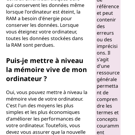
qui conservent les données même
référence
lorsque l'ordinateur est éteint, la
et peut
RAM a besoin d'énergie pour
contenir
conserver les données. Lorsque
des
vous éteignez votre ordinateur,
erreurs
toutes les données stockées dans
ou des
la RAM sont perdues.
imprécisi
ons. Il
Puis-je mettre à niveau
s'agit
d'une
la mémoire vive de mon
ressource
ordinateur ?
générale
permetta
Oui, vous pouvez mettre à niveau la
nt de
mémoire vive de votre ordinateur.
compren
C'est l'un des moyens les plus
dre les
simples et les plus économiques
termes et
d'améliorer les performances de
concepts
votre ordinateur. Toutefois, vous
couramm
devez vous assurer que la nouvelle
ent