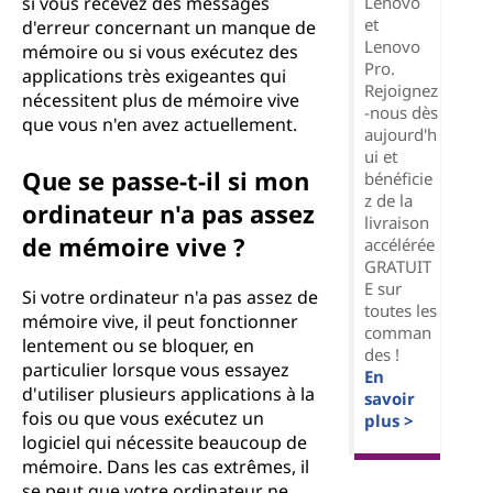
Lenovo
si vous recevez des messages
et
d'erreur concernant un manque de
Lenovo
mémoire ou si vous exécutez des
Pro.
applications très exigeantes qui
Rejoignez
nécessitent plus de mémoire vive
-nous dès
que vous n'en avez actuellement.
aujourd'h
ui et
Que se passe-t-il si mon
bénéficie
z de la
ordinateur n'a pas assez
livraison
de mémoire vive ?
accélérée
GRATUIT
E sur
Si votre ordinateur n'a pas assez de
toutes les
mémoire vive, il peut fonctionner
comman
lentement ou se bloquer, en
des !
particulier lorsque vous essayez
En
d'utiliser plusieurs applications à la
savoir
fois ou que vous exécutez un
plus >
logiciel qui nécessite beaucoup de
mémoire. Dans les cas extrêmes, il
se peut que votre ordinateur ne