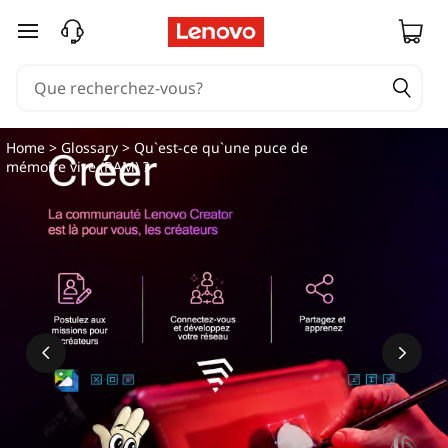
passer au contenu principal
Home
>
Glossary
> Qu`est-ce qu`une puce de
mémoire vive (RAM) ?