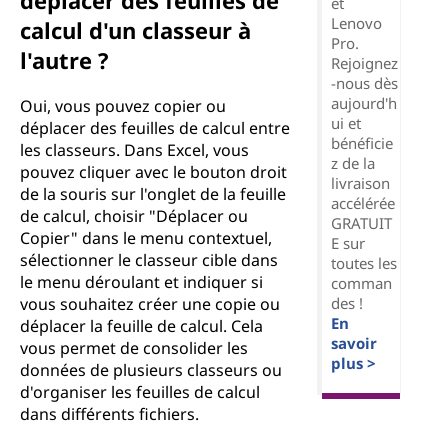
déplacer des feuilles de
et
Lenovo
calcul d'un classeur à
Pro.
l'autre ?
Rejoignez
-nous dès
aujourd'h
Oui, vous pouvez copier ou
ui et
déplacer des feuilles de calcul entre
bénéficie
les classeurs. Dans Excel, vous
z de la
pouvez cliquer avec le bouton droit
livraison
de la souris sur l'onglet de la feuille
accélérée
de calcul, choisir "Déplacer ou
GRATUIT
Copier" dans le menu contextuel,
E sur
sélectionner le classeur cible dans
toutes les
le menu déroulant et indiquer si
comman
des !
vous souhaitez créer une copie ou
En
déplacer la feuille de calcul. Cela
savoir
vous permet de consolider les
plus >
données de plusieurs classeurs ou
d'organiser les feuilles de calcul
dans différents fichiers.