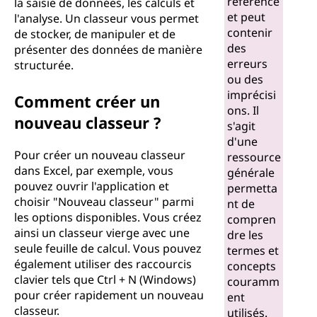
référence
la saisie de données, les calculs et
et peut
l'analyse. Un classeur vous permet
contenir
de stocker, de manipuler et de
des
présenter des données de manière
erreurs
structurée.
ou des
imprécisi
Comment créer un
ons. Il
nouveau classeur ?
s'agit
d'une
Pour créer un nouveau classeur
ressource
dans Excel, par exemple, vous
générale
pouvez ouvrir l'application et
permetta
choisir "Nouveau classeur" parmi
nt de
les options disponibles. Vous créez
compren
ainsi un classeur vierge avec une
dre les
seule feuille de calcul. Vous pouvez
termes et
également utiliser des raccourcis
concepts
clavier tels que Ctrl + N (Windows)
couramm
pour créer rapidement un nouveau
ent
classeur.
utilisés.