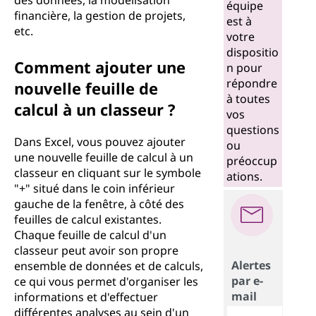
des données, la modélisation
équipe
financière, la gestion de projets,
est à
etc.
votre
dispositio
Comment ajouter une
n pour
répondre
nouvelle feuille de
à toutes
calcul à un classeur ?
vos
questions
Dans Excel, vous pouvez ajouter
ou
une nouvelle feuille de calcul à un
préoccup
classeur en cliquant sur le symbole
ations.
"+" situé dans le coin inférieur
gauche de la fenêtre, à côté des
feuilles de calcul existantes.
Chaque feuille de calcul d'un
classeur peut avoir son propre
Alertes
ensemble de données et de calculs,
par e-
ce qui vous permet d'organiser les
mail
informations et d'effectuer
différentes analyses au sein d'un