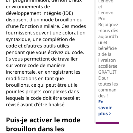
En programmation, de nombreux
Lenovo
environnements de
et
Lenovo
développement intégrés (IDE)
Pro.
disposent d'un mode brouillon ou
Rejoignez
d'une fonction similaire. Ces modes
-nous dès
fournissent souvent une coloration
aujourd'h
syntaxique, une complétion de
ui et
code et d'autres outils utiles
bénéficie
pendant que vous écrivez du code.
z de la
Ils vous permettent de travailler
livraison
sur votre code de manière
accélérée
incrémentale, en enregistrant les
GRATUIT
E sur
modifications en tant que
toutes les
brouillons, ce qui peut être utile
comman
pour les projets complexes dans
des !
lesquels le code doit être testé et
En
révisé avant d'être finalisé.
savoir
plus >
Puis-je activer le mode
brouillon dans les