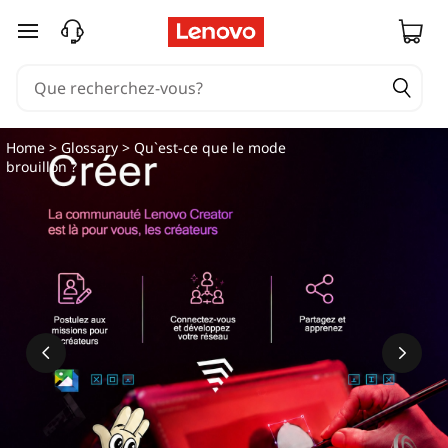
Q
passer au contenu principal
u
'
e
Home
>
Glossary
> Qu`est-ce que le mode
brouillon ?
s
t
-
c
e
q