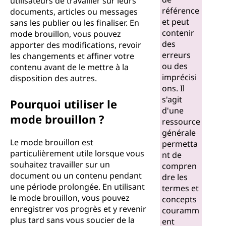
utilisateurs de travailler sur leurs
u
référence
documents, articles ou messages
et peut
sans les publier ou les finaliser. En
i
contenir
mode brouillon, vous pouvez
des
apporter des modifications, revoir
l
erreurs
les changements et affiner votre
ou des
contenu avant de le mettre à la
l
imprécisi
disposition des autres.
ons. Il
o
s'agit
Pourquoi utiliser le
d'une
mode brouillon ?
n
ressource
générale
?
Le mode brouillon est
permetta
particulièrement utile lorsque vous
nt de
souhaitez travailler sur un
compren
document ou un contenu pendant
dre les
une période prolongée. En utilisant
termes et
le mode brouillon, vous pouvez
concepts
enregistrer vos progrès et y revenir
couramm
plus tard sans vous soucier de la
ent