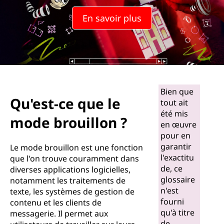
u
En savoir plus
e
l
e
m
Bien que
Qu'est-ce que le
tout ait
o
été mis
mode brouillon ?
en œuvre
d
pour en
garantir
e
Le mode brouillon est une fonction
l'exactitu
que l'on trouve couramment dans
b
de, ce
diverses applications logicielles,
glossaire
notamment les traitements de
r
n'est
texte, les systèmes de gestion de
fourni
contenu et les clients de
o
qu'à titre
messagerie. Il permet aux
de