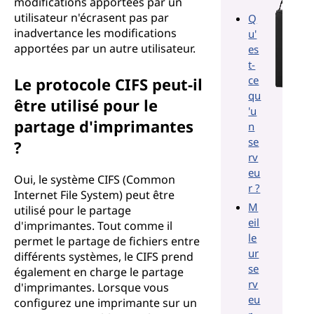
modifications apportées par un
utilisateur n'écrasent pas par
Q
inadvertance les modifications
u'
apportées par un autre utilisateur.
es
t-
ce
Le protocole CIFS peut-il
qu
être utilisé pour le
'u
partage d'imprimantes
n
se
?
rv
eu
Oui, le système CIFS (Common
r ?
Internet File System) peut être
M
utilisé pour le partage
eil
d'imprimantes. Tout comme il
le
permet le partage de fichiers entre
ur
différents systèmes, le CIFS prend
se
également en charge le partage
rv
d'imprimantes. Lorsque vous
eu
configurez une imprimante sur un