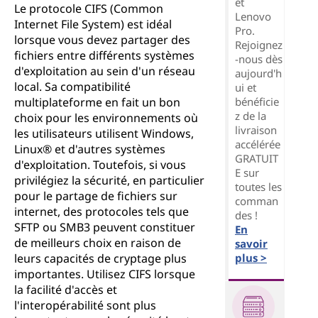
et
Le protocole CIFS (Common
Lenovo
Internet File System) est idéal
Pro.
lorsque vous devez partager des
Rejoignez
fichiers entre différents systèmes
-nous dès
d'exploitation au sein d'un réseau
aujourd'h
local. Sa compatibilité
ui et
bénéficie
multiplateforme en fait un bon
z de la
choix pour les environnements où
livraison
les utilisateurs utilisent Windows,
accélérée
Linux® et d'autres systèmes
GRATUIT
d'exploitation. Toutefois, si vous
E sur
privilégiez la sécurité, en particulier
toutes les
pour le partage de fichiers sur
comman
internet, des protocoles tels que
des !
SFTP ou SMB3 peuvent constituer
En
de meilleurs choix en raison de
savoir
plus >
leurs capacités de cryptage plus
importantes. Utilisez CIFS lorsque
la facilité d'accès et
l'interopérabilité sont plus