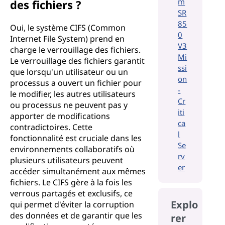
m
des fichiers ?
SR
85
Oui, le système CIFS (Common
0
Internet File System) prend en
V3
charge le verrouillage des fichiers.
Mi
Le verrouillage des fichiers garantit
ssi
que lorsqu'un utilisateur ou un
on
processus a ouvert un fichier pour
-
le modifier, les autres utilisateurs
Cr
ou processus ne peuvent pas y
iti
apporter de modifications
ca
contradictoires. Cette
l
fonctionnalité est cruciale dans les
Se
environnements collaboratifs où
rv
plusieurs utilisateurs peuvent
er
accéder simultanément aux mêmes
fichiers. Le CIFS gère à la fois les
verrous partagés et exclusifs, ce
Explo
qui permet d'éviter la corruption
des données et de garantir que les
rer