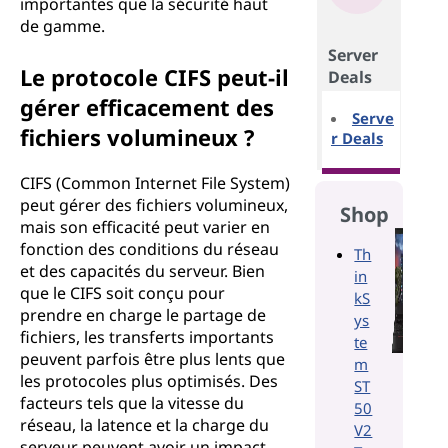
importantes que la sécurité haut
de gamme.
Server
Le protocole CIFS peut-il
Deals
gérer efficacement des
Serve
fichiers volumineux ?
r Deals
CIFS (Common Internet File System)
peut gérer des fichiers volumineux,
Shop
mais son efficacité peut varier en
fonction des conditions du réseau
Th
et des capacités du serveur. Bien
in
que le CIFS soit conçu pour
kS
prendre en charge le partage de
ys
fichiers, les transferts importants
te
peuvent parfois être plus lents que
m
les protocoles plus optimisés. Des
ST
facteurs tels que la vitesse du
50
réseau, la latence et la charge du
V2
serveur peuvent avoir un impact