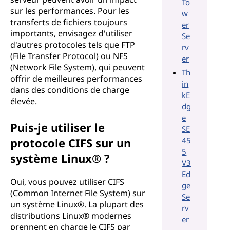
To
sur les performances. Pour les
w
transferts de fichiers toujours
er
importants, envisagez d'utiliser
Se
d'autres protocoles tels que FTP
rv
(File Transfer Protocol) ou NFS
er
(Network File System), qui peuvent
Th
offrir de meilleures performances
in
dans des conditions de charge
kE
élevée.
dg
e
Puis-je utiliser le
SE
protocole CIFS sur un
45
5
système Linux® ?
V3
Ed
Oui, vous pouvez utiliser CIFS
ge
(Common Internet File System) sur
Se
un système Linux®. La plupart des
rv
distributions Linux® modernes
er
prennent en charge le CIFS par