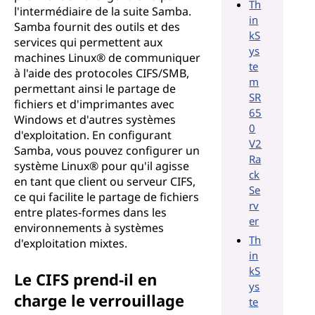
Th
l'intermédiaire de la suite Samba.
in
Samba fournit des outils et des
kS
services qui permettent aux
ys
machines Linux® de communiquer
te
à l'aide des protocoles CIFS/SMB,
m
permettant ainsi le partage de
SR
fichiers et d'imprimantes avec
65
Windows et d'autres systèmes
0
d'exploitation. En configurant
V2
Samba, vous pouvez configurer un
Ra
système Linux® pour qu'il agisse
ck
en tant que client ou serveur CIFS,
Se
ce qui facilite le partage de fichiers
rv
entre plates-formes dans les
er
environnements à systèmes
Th
d'exploitation mixtes.
in
kS
Le CIFS prend-il en
ys
charge le verrouillage
te