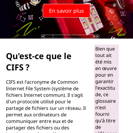
e
En savoir plus
l
e
C
Bien que
I
Qu'est-ce que le
tout ait
F
été mis
CIFS ?
en œuvre
S
pour en
garantir
CIFS est l'acronyme de Common
?
l'exactitu
Internet File System (système de
de, ce
fichiers Internet commun). Il s'agit
|
glossaire
d'un protocole utilisé pour le
n'est
partage de fichiers sur un réseau. Il
Q
fourni
permet aux ordinateurs de
qu'à titre
communiquer entre eux et de
u
de
partager des fichiers ou des