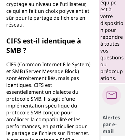
équipe
cryptage au niveau de l'utilisateur,
est à
ce qui en fait un choix polyvalent et
votre
sûr pour le partage de fichiers en
dispositio
réseau.
n pour
répondre
CIFS est-il identique à
à toutes
SMB ?
vos
questions
CIFS (Common Internet File System)
ou
et SMB (Server Message Block)
préoccup
sont étroitement liés, mais pas
ations.
identiques. CIFS est
essentiellement un dialecte du
protocole SMB. Il s'agit d'une
implémentation spécifique du
protocole SMB conçue pour
Alertes
améliorer la compatibilité et les
par e-
performances, en particulier pour
mail
le partage de fichiers sur l'internet.