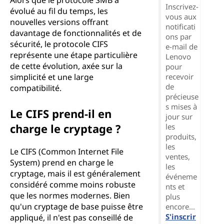
Alors que le protocole SMB a
Inscrivez-
évolué au fil du temps, les
vous aux
nouvelles versions offrant
notificati
davantage de fonctionnalités et de
ons par
sécurité, le protocole CIFS
e-mail de
représente une étape particulière
Lenovo
de cette évolution, axée sur la
pour
simplicité et une large
recevoir
de
compatibilité.
précieuse
s mises à
Le CIFS prend-il en
jour sur
charge le cryptage ?
les
produits,
les
Le CIFS (Common Internet File
ventes,
System) prend en charge le
les
cryptage, mais il est généralement
événeme
considéré comme moins robuste
nts et
que les normes modernes. Bien
plus
qu'un cryptage de base puisse être
encore...
S'inscrir
appliqué, il n'est pas conseillé de