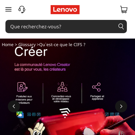
Q
passer au contenu principal
u
e
s
Home
>
Glossary
>Qu`est-ce que le CIFS ?
t
-
c
e
q
u