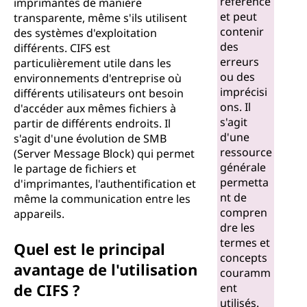
référence
imprimantes de manière
e
et peut
transparente, même s'ils utilisent
contenir
des systèmes d'exploitation
s
des
différents. CIFS est
erreurs
particulièrement utile dans les
t
ou des
environnements d'entreprise où
imprécisi
différents utilisateurs ont besoin
-
ons. Il
d'accéder aux mêmes fichiers à
s'agit
partir de différents endroits. Il
c
d'une
s'agit d'une évolution de SMB
ressource
(Server Message Block) qui permet
e
générale
le partage de fichiers et
permetta
d'imprimantes, l'authentification et
q
nt de
même la communication entre les
compren
appareils.
u
dre les
termes et
Quel est le principal
e
concepts
avantage de l'utilisation
couramm
l
de CIFS ?
ent
utilisés.