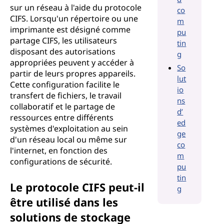
sur un réseau à l'aide du protocole
co
CIFS. Lorsqu'un répertoire ou une
m
imprimante est désigné comme
pu
partage CIFS, les utilisateurs
tin
disposant des autorisations
g
appropriées peuvent y accéder à
So
partir de leurs propres appareils.
lut
Cette configuration facilite le
io
transfert de fichiers, le travail
ns
collaboratif et le partage de
d’
ressources entre différents
ed
systèmes d'exploitation au sein
ge
d'un réseau local ou même sur
co
l'internet, en fonction des
m
configurations de sécurité.
pu
tin
Le protocole CIFS peut-il
g
être utilisé dans les
solutions de stockage