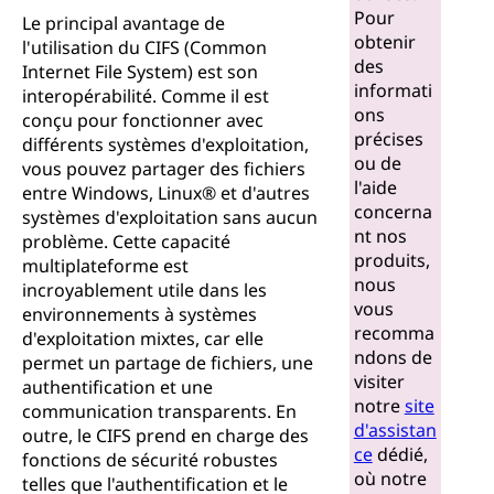
e
Pour
Le principal avantage de
obtenir
C
l'utilisation du CIFS (Common
des
Internet File System) est son
informati
I
interopérabilité. Comme il est
ons
conçu pour fonctionner avec
précises
F
différents systèmes d'exploitation,
ou de
vous pouvez partager des fichiers
l'aide
S
entre Windows, Linux® et d'autres
concerna
systèmes d'exploitation sans aucun
nt nos
?
problème. Cette capacité
produits,
multiplateforme est
nous
incroyablement utile dans les
vous
environnements à systèmes
recomma
d'exploitation mixtes, car elle
ndons de
permet un partage de fichiers, une
visiter
authentification et une
notre
site
communication transparents. En
d'assistan
outre, le CIFS prend en charge des
ce
dédié,
fonctions de sécurité robustes
où notre
telles que l'authentification et le