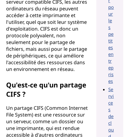
r
serveur compatible CIFS, les autres
po
ordinateurs du réseau peuvent
ur
accéder à cette imprimante et
le
l'utiliser, quel que soit leur système
s
d'exploitation. CIFS est donc un
pe
protocole polyvalent, non
tit
seulement pour le partage de
es
fichiers, mais aussi pour le partage
en
de périphériques, ce qui améliore
tr
l'accessibilité des ressources dans
ep
un environnement en réseau.
ris
es
Qu'est-ce qu'un partage
Se
CIFS ?
rvi
ce
Un partage CIFS (Common Internet
s
File System) est une ressource sur
de
un serveur, comme un dossier ou
cl
une imprimante, qui est rendue
ou
accessible à d'autres ordinateurs
d