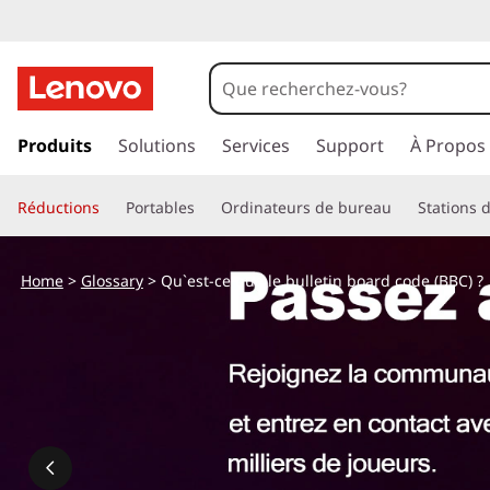
p
a
Produits
Solutions
Services
Support
À Propos
s
s
Réductions
Portables
Ordinateurs de bureau
Stations d
e
r
a
Home
>
Glossary
> Qu`est-ce que le bulletin board code (BBC) ?
u
c
o
n
t
e
n
u
p