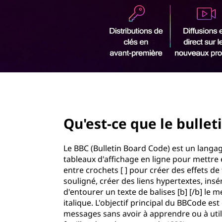
r
i
n
c
i
p
a
l
page hero 2/3
Qu'est-ce que le bullet
Le BBC (Bulletin Board Code) est un langa
tableaux d'affichage en ligne pour mettre e
entre crochets [ ] pour créer des effets de
souligné, créer des liens hypertextes, insé
d'entourer un texte de balises [b] [/b] le met
italique. L'objectif principal du BBCode es
messages sans avoir à apprendre ou à util