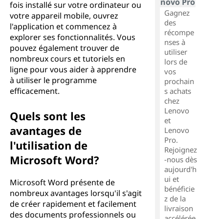
novo Pro
fois installé sur votre ordinateur ou
Gagnez
votre appareil mobile, ouvrez
des
l'application et commencez à
récompe
explorer ses fonctionnalités. Vous
nses à
pouvez également trouver de
utiliser
nombreux cours et tutoriels en
lors de
ligne pour vous aider à apprendre
vos
à utiliser le programme
prochain
efficacement.
s achats
chez
Lenovo
Quels sont les
et
avantages de
Lenovo
Pro.
l'utilisation de
Rejoignez
Microsoft Word?
-nous dès
aujourd'h
ui et
Microsoft Word présente de
bénéficie
nombreux avantages lorsqu'il s'agit
z de la
de créer rapidement et facilement
livraison
des documents professionnels ou
accélérée