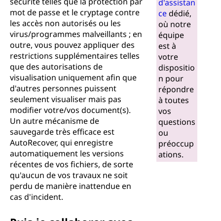
sécurité telles que la protection par
d'assistan
mot de passe et le cryptage contre
ce
dédié,
les accès non autorisés ou les
où notre
virus/programmes malveillants ; en
équipe
outre, vous pouvez appliquer des
est à
restrictions supplémentaires telles
votre
que des autorisations de
dispositio
visualisation uniquement afin que
n pour
d'autres personnes puissent
répondre
seulement visualiser mais pas
à toutes
modifier votre/vos document(s).
vos
Un autre mécanisme de
questions
sauvegarde très efficace est
ou
AutoRecover, qui enregistre
préoccup
automatiquement les versions
ations.
récentes de vos fichiers, de sorte
qu'aucun de vos travaux ne soit
perdu de manière inattendue en
cas d'incident.