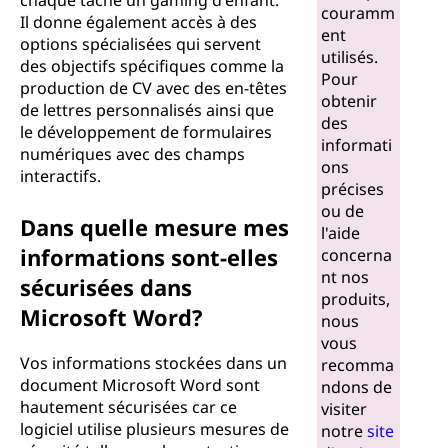
chaque tâche un gaming d'enfant.
couramm
Il donne également accès à des
ent
options spécialisées qui servent
utilisés.
des objectifs spécifiques comme la
Pour
production de CV avec des en-têtes
obtenir
de lettres personnalisés ainsi que
des
le développement de formulaires
informati
numériques avec des champs
ons
interactifs.
précises
ou de
Dans quelle mesure mes
l'aide
informations sont-elles
concerna
nt nos
sécurisées dans
produits,
Microsoft Word?
nous
vous
Vos informations stockées dans un
recomma
document Microsoft Word sont
ndons de
hautement sécurisées car ce
visiter
logiciel utilise plusieurs mesures de
notre
site