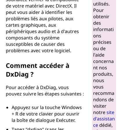
D
utilisés.
de votre matériel avec DirectX. Il
Pour
peut vous aider à identifier les
i
obtenir
problèmes liés aux pilotes, aux
des
r
cartes graphiques, aux
informati
périphériques audio et à d'autres
ons
e
composants du système
précises
susceptibles de causer des
ou de
c
problèmes avec votre logiciel.
l'aide
concerna
t
Comment accéder à
nt nos
DxDiag ?
produits,
X
nous
vous
(
Pour accéder à DxDiag, vous
recomma
pouvez suivre les étapes suivantes :
ndons de
D
visiter
Appuyez sur la touche Windows
x
notre
site
+ R de votre clavier pour ouvrir
d'assistan
la boîte de dialogue Exécuter.
D
ce
dédié,
Tapez "dxdiag" (sans les