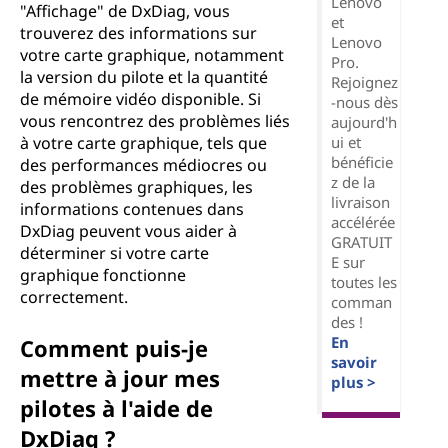
Lenovo
"Affichage" de DxDiag, vous
et
trouverez des informations sur
Lenovo
votre carte graphique, notamment
Pro.
la version du pilote et la quantité
Rejoignez
de mémoire vidéo disponible. Si
-nous dès
vous rencontrez des problèmes liés
aujourd'h
ui et
à votre carte graphique, tels que
bénéficie
des performances médiocres ou
z de la
des problèmes graphiques, les
livraison
informations contenues dans
accélérée
DxDiag peuvent vous aider à
GRATUIT
déterminer si votre carte
E sur
graphique fonctionne
toutes les
correctement.
comman
des !
En
Comment puis-je
savoir
mettre à jour mes
plus >
pilotes à l'aide de
DxDiag ?