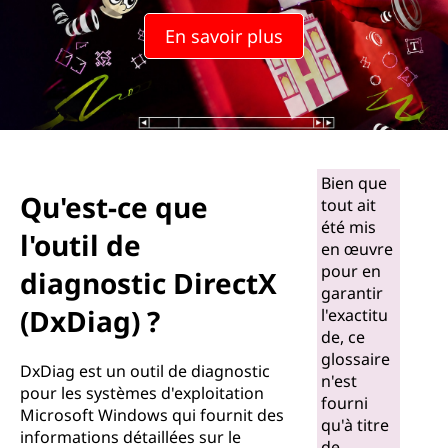
u
En savoir plus
e
l
'
o
Bien que
Qu'est-ce que
tout ait
u
été mis
l'outil de
en œuvre
t
pour en
diagnostic DirectX
garantir
i
(DxDiag) ?
l'exactitu
l
de, ce
glossaire
DxDiag est un outil de diagnostic
d
n'est
pour les systèmes d'exploitation
fourni
Microsoft Windows qui fournit des
e
qu'à titre
informations détaillées sur le
de