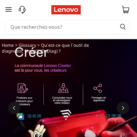
Q
passer au contenu principal
u
'
e
Home
>
Glossary
> Qu`est-ce que l`outil de
diagnostic DirectX (DxDiag) ?
s
t
-
c
e
q