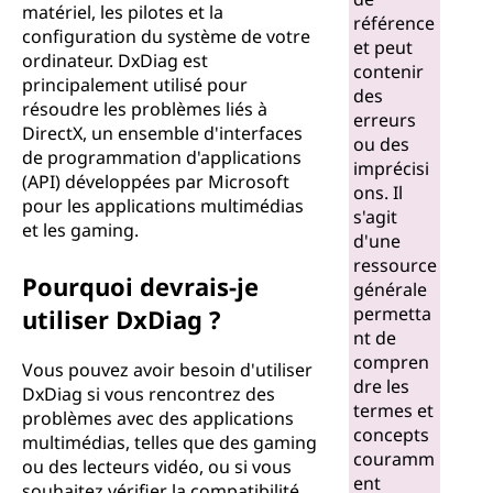
matériel, les pilotes et la
d
référence
configuration du système de votre
et peut
ordinateur. DxDiag est
i
contenir
principalement utilisé pour
des
résoudre les problèmes liés à
a
erreurs
DirectX, un ensemble d'interfaces
ou des
de programmation d'applications
g
imprécisi
(API) développées par Microsoft
ons. Il
pour les applications multimédias
n
s'agit
et les gaming.
d'une
o
ressource
Pourquoi devrais-je
générale
s
permetta
utiliser DxDiag ?
nt de
t
compren
Vous pouvez avoir besoin d'utiliser
dre les
DxDiag si vous rencontrez des
i
termes et
problèmes avec des applications
concepts
multimédias, telles que des gaming
c
couramm
ou des lecteurs vidéo, ou si vous
ent
souhaitez vérifier la compatibilité