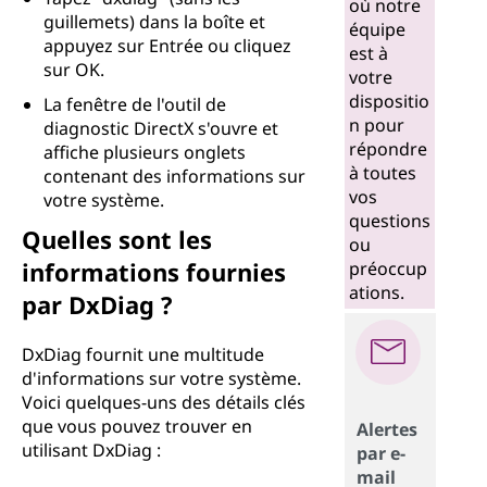
où notre
guillemets) dans la boîte et
i
équipe
appuyez sur Entrée ou cliquez
est à
sur OK.
a
votre
dispositio
La fenêtre de l'outil de
g
n pour
diagnostic DirectX s'ouvre et
répondre
affiche plusieurs onglets
)
à toutes
contenant des informations sur
vos
votre système.
?
questions
Quelles sont les
ou
informations fournies
préoccup
ations.
par DxDiag ?
DxDiag fournit une multitude
d'informations sur votre système.
Voici quelques-uns des détails clés
que vous pouvez trouver en
Alertes
utilisant DxDiag :
par e-
mail