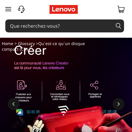
C
passer au contenu principal
D
:
L
Home
>
Glossary
>Qu`est-ce qu`un disque
compact (CD) ?
e
s
d
i
s
q