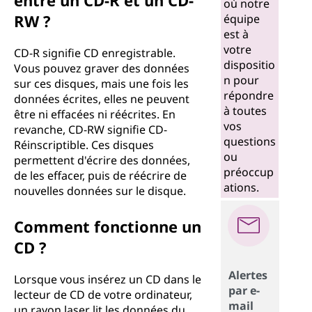
entre un CD-R et un CD-
où notre
RW ?
équipe
est à
votre
CD-R signifie CD enregistrable.
dispositio
Vous pouvez graver des données
n pour
sur ces disques, mais une fois les
répondre
données écrites, elles ne peuvent
à toutes
être ni effacées ni réécrites. En
vos
revanche, CD-RW signifie CD-
questions
Réinscriptible. Ces disques
ou
permettent d'écrire des données,
préoccup
de les effacer, puis de réécrire de
ations.
nouvelles données sur le disque.
Comment fonctionne un
CD ?
Alertes
Lorsque vous insérez un CD dans le
par e-
lecteur de CD de votre ordinateur,
mail
un rayon laser lit les données du