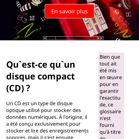
u
En savoir plus
e
s
c
o
Bien que
Qu`est-ce qu`un
tout ait
m
été mis
disque compact
en œuvre
p
pour en
(CD) ?
garantir
a
l'exactitu
Un CD est un type de disque
c
de, ce
optique utilisé pour stocker des
glossaire
données numériques. À l'origine, il
t
n'est
a été conçu exclusivement pour
fourni
stocker et lire des enregistrements
s
qu'à titre
sonores, mais il s'est ensuite
de