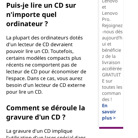
Lenovo
Puis-je lire un CD sur
et
n'importe quel
Lenovo
Pro.
ordinateur ?
Rejoignez
-nous dès
La plupart des ordinateurs dotés
aujourd'h
ui et
d'un lecteur de CD devraient
bénéficie
pouvoir lire un CD. Toutefois,
z de la
certains modèles compacts plus
livraison
récents ne comportent pas de
accélérée
lecteur de CD pour économiser de
GRATUIT
l'espace. Dans ce cas, vous aurez
E sur
besoin d'un lecteur de CD externe
toutes les
pour lire un CD.
comman
des !
En
Comment se déroule la
savoir
gravure d'un CD ?
plus >
La gravure d'un CD implique
l'utilisation d'un laser spécial dans