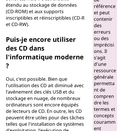
étendu au stockage de données
e
référence
(CD-ROM) et aux supports
et peut
x
inscriptibles et réinscriptibles (CD-R
contenir
et CD-RW).
des
p
erreurs
Puis-je encore utiliser
ou des
l
imprécisi
des CD dans
ons. Il
i
l'informatique moderne
s'agit
d'une
?
q
ressource
générale
Oui, c'est possible. Bien que
u
permetta
l'utilisation des CD ait diminué avec
nt de
l'avènement des clés USB et du
é
compren
stockage en nuage, de nombreux
dre les
ordinateurs sont encore équipés
s
termes et
de lecteurs de CD. En outre, les CD
concepts
peuvent être utiles pour des tâches
couramm
telles que l'installation de systèmes
ent
d'exploitation, l'exécution de