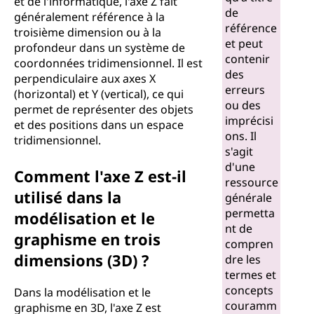
et de l'informatique, l'axe Z fait
de
généralement référence à la
référence
troisième dimension ou à la
et peut
profondeur dans un système de
contenir
coordonnées tridimensionnel. Il est
des
perpendiculaire aux axes X
erreurs
(horizontal) et Y (vertical), ce qui
ou des
permet de représenter des objets
imprécisi
et des positions dans un espace
ons. Il
tridimensionnel.
s'agit
d'une
Comment l'axe Z est-il
ressource
utilisé dans la
générale
permetta
modélisation et le
nt de
graphisme en trois
compren
dimensions (3D) ?
dre les
termes et
concepts
Dans la modélisation et le
couramm
graphisme en 3D, l'axe Z est