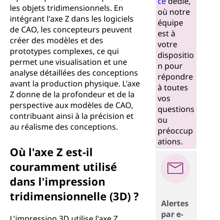
ce
dédié,
les objets tridimensionnels. En
où notre
intégrant l'axe Z dans les logiciels
équipe
de CAO, les concepteurs peuvent
est à
créer des modèles et des
votre
prototypes complexes, ce qui
dispositio
permet une visualisation et une
n pour
analyse détaillées des conceptions
répondre
avant la production physique. L'axe
à toutes
Z donne de la profondeur et de la
vos
perspective aux modèles de CAO,
questions
contribuant ainsi à la précision et
ou
au réalisme des conceptions.
préoccup
ations.
Où l'axe Z est-il
couramment utilisé
dans l'impression
tridimensionnelle (3D) ?
Alertes
par e-
L'impression 3D utilise l'axe Z