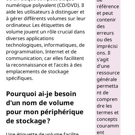
numérique polyvalent (CD/DVD). Il
référence
aide les utilisateurs à distinguer et
et peut
à gérer différents volumes sur leur
contenir
ordinateur. Les étiquettes de
des
volume jouent un rôle crucial dans
erreurs
diverses applications
ou des
technologiques, informatiques, de
imprécisi
programmation, Internet et de
ons. Il
communication, car elles facilitent
s'agit
la reconnaissance et l'accès à des
d'une
emplacements de stockage
ressource
spécifiques.
générale
permetta
Pourquoi ai-je besoin
nt de
compren
d'un nom de volume
dre les
pour mon périphérique
termes et
concepts
de stockage ?
couramm
ent
Une étiquette de volume facilite