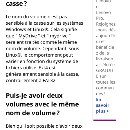
Lenovo
casse ?
et
Lenovo
Le nom du volume n'est pas
Pro.
sensible à la casse sur les systèmes
Rejoignez
Windows et Linux®. Cela signifie
-nous dès
aujourd'h
que " MyDrive " et " mydrive "
ui et
seraient traités comme le même
bénéficie
nom de volume. Cependant, sous
z de la
Linux®, le comportement peut
livraison
varier en fonction du système de
accélérée
fichiers utilisé. Ext4 est
GRATUIT
généralement sensible à la casse,
E sur
contrairement à FAT32.
toutes les
comman
des !
Puis-je avoir deux
En
volumes avec le même
savoir
plus >
nom de volume ?
Bien qu'il soit possible d'avoir deux