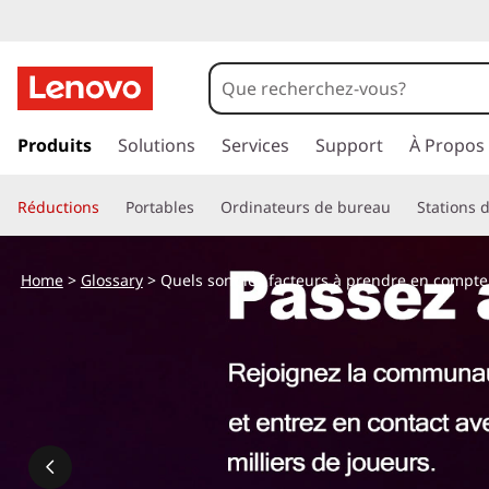
Q
u
e
p
a
Produits
Solutions
Services
Support
À Propos
l
s
s
s
Réductions
Portables
Ordinateurs de bureau
Stations d
e
r
s
a
Home
>
Glossary
> Quels sont les facteurs à prendre en compte 
u
o
c
o
n
n
t
t
e
n
l
u
p