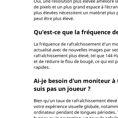
o
Oui, une résolution plus élevée améliore la
de pixels et un plus grand espace à l'écran.
m
plus élevées nécessitent un matériel plus
peut être plus élevé.
p
Qu'est-ce que la fréquence d
t
La fréquence de rafraîchissement d'un mo
e
actualisé avec de nouvelles images par sec
rafraîchissement plus élevé, tel que 144 
l
et de réduire le flou de bougé, ce qui est
rapides.
o
r
Ai-je besoin d'un moniteur à 
suis pas un joueur ?
s
Bien qu'un taux de rafraîchissement élevé s
d
votre expérience visuelle globale, notamm
ordinateur pendant de longues périodes. Tou
e