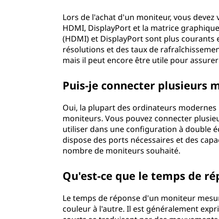
n
Lors de l'achat d'un moniteur, vous devez v
m
HDMI, DisplayPort et la matrice graphique 
(HDMI) et DisplayPort sont plus courants e
o
résolutions et des taux de rafraîchissemen
mais il peut encore être utile pour assurer
n
Puis-je connecter plusieurs 
i
Oui, la plupart des ordinateurs modernes 
t
moniteurs. Vous pouvez connecter plusieu
utiliser dans une configuration à double 
e
dispose des ports nécessaires et des capa
u
nombre de moniteurs souhaité.
r
Qu'est-ce que le temps de ré
?
Le temps de réponse d'un moniteur mesure 
couleur à l'autre. Il est généralement ex