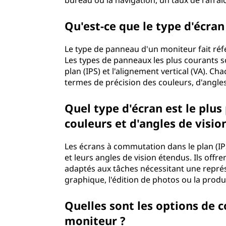
bureau ou la navigation, un taux de rafraî
l
Qu'est-ce que le type d'écra
'
Le type de panneau d'un moniteur fait réfé
a
Les types de panneaux les plus courants s
plan (IPS) et l'alignement vertical (VA). 
c
termes de précision des couleurs, d'angles
h
Quel type d'écran est le plu
a
couleurs et d'angles de visio
t
Les écrans à commutation dans le plan (IP
et leurs angles de vision étendus. Ils offr
d
adaptés aux tâches nécessitant une représ
graphique, l'édition de photos ou la produ
'
Quelles sont les options de 
u
moniteur ?