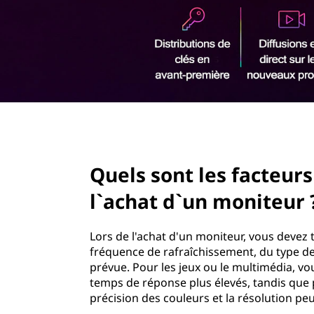
e
r
s
i
n
f
c
i
a
p
a
c
l
page hero 2/3
t
Quels sont les facteur
e
l`achat d`un moniteur 
u
r
Lors de l'achat d'un moniteur, vous devez te
fréquence de rafraîchissement, du type de 
s
prévue. Pour les jeux ou le multimédia, vo
temps de réponse plus élevés, tandis que p
à
précision des couleurs et la résolution pe