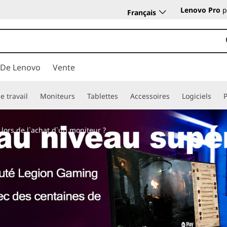
Lenovo Pro
p
Français
 De Lenovo
Vente
e travail
Moniteurs
Tablettes
Accessoires
Logiciels
lors de l`achat d`un moniteur ?