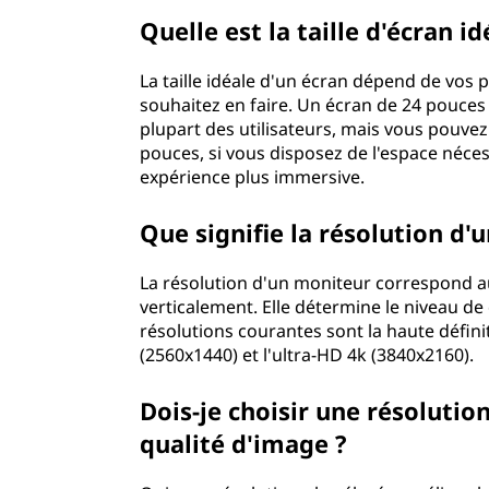
p
Quelle est la taille d'écran 
r
La taille idéale d'un écran dépend de vos p
souhaitez en faire. Un écran de 24 pouce
e
plupart des utilisateurs, mais vous pouve
pouces, si vous disposez de l'espace néce
n
expérience plus immersive.
d
Que signifie la résolution d'u
r
La résolution d'un moniteur correspond au
e
verticalement. Elle détermine le niveau de 
résolutions courantes sont la haute défini
e
(2560x1440) et l'ultra-HD 4k (3840x2160).
n
Dois-je choisir une résolutio
qualité d'image ?
c