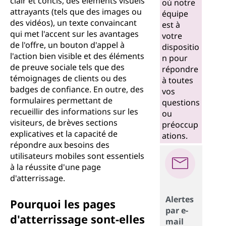
clair et concis, des éléments visuels
où notre
attrayants (tels que des images ou
équipe
des vidéos), un texte convaincant
est à
qui met l'accent sur les avantages
votre
de l'offre, un bouton d'appel à
dispositio
l'action bien visible et des éléments
n pour
de preuve sociale tels que des
répondre
témoignages de clients ou des
à toutes
badges de confiance. En outre, des
vos
formulaires permettant de
questions
recueillir des informations sur les
ou
visiteurs, de brèves sections
préoccup
explicatives et la capacité de
ations.
répondre aux besoins des
utilisateurs mobiles sont essentiels
à la réussite d'une page
d'atterrissage.
Alertes
Pourquoi les pages
par e-
d'atterrissage sont-elles
mail