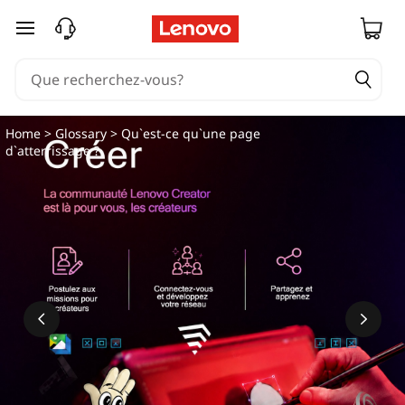
Q
passer au contenu principal
u
'
e
Home
>
Glossary
> Qu`est-ce qu`une page
d`atterrissage ?
s
t
-
c
e
q