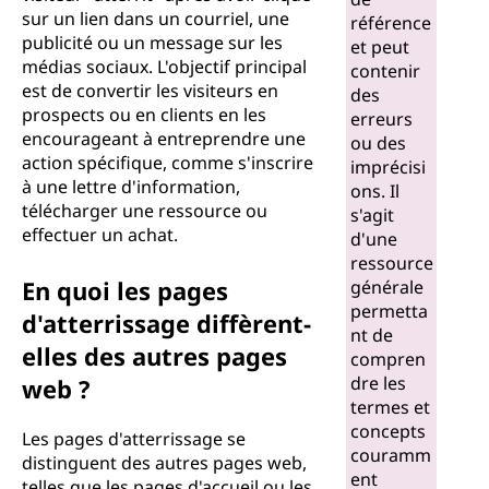
sur un lien dans un courriel, une
a
référence
publicité ou un message sur les
et peut
t
médias sociaux. L'objectif principal
contenir
est de convertir les visiteurs en
des
t
prospects ou en clients en les
erreurs
encourageant à entreprendre une
ou des
e
action spécifique, comme s'inscrire
imprécisi
à une lettre d'information,
ons. Il
r
télécharger une ressource ou
s'agit
effectuer un achat.
d'une
r
ressource
En quoi les pages
générale
i
permetta
d'atterrissage diffèrent-
nt de
s
elles des autres pages
compren
dre les
web ?
s
termes et
concepts
Les pages d'atterrissage se
a
couramm
distinguent des autres pages web,
ent
telles que les pages d'accueil ou les