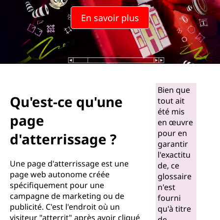
u
En savoir plus
'
u
n
e
Bien que
Qu'est-ce qu'une
tout ait
p
été mis
page
en œuvre
a
pour en
d'atterrissage ?
garantir
g
l'exactitu
Une page d'atterrissage est une
e
de, ce
page web autonome créée
glossaire
spécifiquement pour une
d
n'est
campagne de marketing ou de
fourni
publicité. C'est l'endroit où un
'
qu'à titre
visiteur "atterrit" après avoir cliqué
de