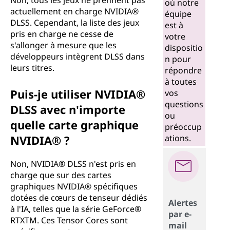
Non, tous les jeux ne prennent pas
où notre
actuellement en charge NVIDIA®
équipe
DLSS. Cependant, la liste des jeux
est à
pris en charge ne cesse de
votre
s'allonger à mesure que les
dispositio
développeurs intègrent DLSS dans
n pour
leurs titres.
répondre
à toutes
Puis-je utiliser NVIDIA®
vos
questions
DLSS avec n'importe
ou
quelle carte graphique
préoccup
NVIDIA® ?
ations.
Non, NVIDIA® DLSS n'est pris en
charge que sur des cartes
graphiques NVIDIA® spécifiques
dotées de cœurs de tenseur dédiés
Alertes
à l'IA, telles que la série GeForce®
par e-
RTXTM. Ces Tensor Cores sont
mail