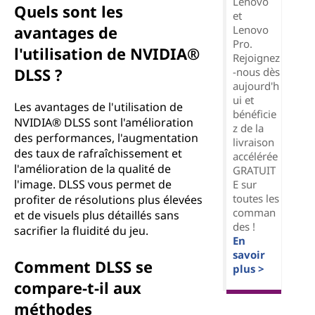
Lenovo
Quels sont les
et
avantages de
Lenovo
Pro.
l'utilisation de NVIDIA®
Rejoignez
DLSS ?
-nous dès
aujourd'h
ui et
Les avantages de l'utilisation de
bénéficie
NVIDIA® DLSS sont l'amélioration
z de la
des performances, l'augmentation
livraison
des taux de rafraîchissement et
accélérée
l'amélioration de la qualité de
GRATUIT
l'image. DLSS vous permet de
E sur
toutes les
profiter de résolutions plus élevées
comman
et de visuels plus détaillés sans
des !
sacrifier la fluidité du jeu.
En
savoir
Comment DLSS se
plus >
compare-t-il aux
méthodes