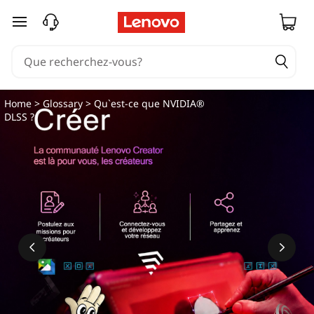
Q
passer au contenu principal
u
'
e
Home
>
Glossary
> Qu`est-ce que NVIDIA®
DLSS ?
s
t
-
c
e
q