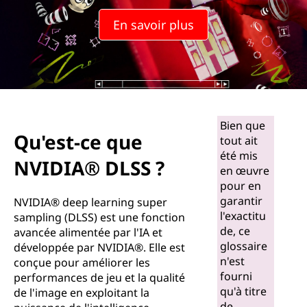
u
En savoir plus
e
N
V
I
Bien que
Qu'est-ce que
tout ait
D
été mis
NVIDIA® DLSS ?
en œuvre
I
pour en
garantir
A
NVIDIA® deep learning super
l'exactitu
sampling (DLSS) est une fonction
®
de, ce
avancée alimentée par l'IA et
glossaire
développée par NVIDIA®. Elle est
D
n'est
conçue pour améliorer les
fourni
performances de jeu et la qualité
L
qu'à titre
de l'image en exploitant la
de