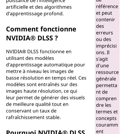
puissance de l'intelligence
S
référence
artificielle et des algorithmes
et peut
d'apprentissage profond.
S
contenir
des
Comment fonctionne
?
erreurs
NVIDIA® DLSS ?
ou des
imprécisi
NVIDIA® DLSS fonctionne en
ons. Il
utilisant des modèles
s'agit
d'apprentissage automatique pour
d'une
mettre à niveau les images de
ressource
basse résolution en temps réel. Ces
générale
modèles sont entraînés sur des
permetta
images haute résolution, ce qui
nt de
leur permet de générer des visuels
compren
de meilleure qualité tout en
dre les
conservant un taux de
termes et
rafraîchissement stable.
concepts
couramm
Pourquoi NVIDIA® DLSS
ent