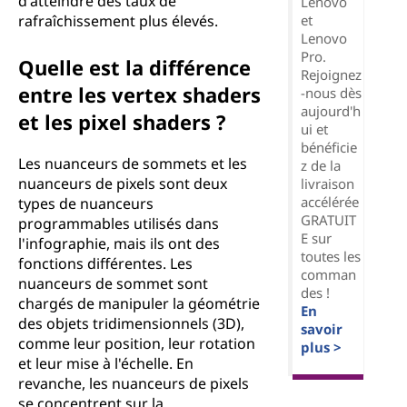
d'atteindre des taux de
Lenovo
et
rafraîchissement plus élevés.
Lenovo
Pro.
Quelle est la différence
Rejoignez
entre les vertex shaders
-nous dès
aujourd'h
et les pixel shaders ?
ui et
bénéficie
Les nuanceurs de sommets et les
z de la
nuanceurs de pixels sont deux
livraison
accélérée
types de nuanceurs
GRATUIT
programmables utilisés dans
E sur
l'infographie, mais ils ont des
toutes les
fonctions différentes. Les
comman
nuanceurs de sommet sont
des !
chargés de manipuler la géométrie
En
des objets tridimensionnels (3D),
savoir
comme leur position, leur rotation
plus >
et leur mise à l'échelle. En
revanche, les nuanceurs de pixels
se concentrent sur la