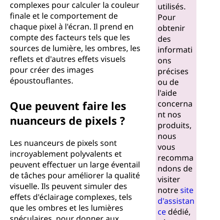
complexes pour calculer la couleur
utilisés.
finale et le comportement de
Pour
chaque pixel à l'écran. Il prend en
obtenir
compte des facteurs tels que les
des
sources de lumière, les ombres, les
informati
reflets et d'autres effets visuels
ons
pour créer des images
précises
époustouflantes.
ou de
l'aide
Que peuvent faire les
concerna
nt nos
nuanceurs de pixels ?
produits,
nous
Les nuanceurs de pixels sont
vous
incroyablement polyvalents et
recomma
peuvent effectuer un large éventail
ndons de
de tâches pour améliorer la qualité
visiter
visuelle. Ils peuvent simuler des
notre
site
effets d'éclairage complexes, tels
d'assistan
que les ombres et les lumières
ce
dédié,
spéculaires, pour donner aux