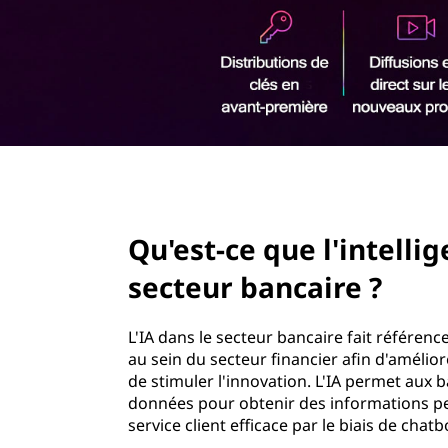
r
i
n
c
i
p
a
l
page hero 2/3
Qu'est-ce que l'intellig
secteur bancaire ?
L'IA dans le secteur bancaire fait référence 
au sein du secteur financier afin d'amélior
de stimuler l'innovation. L'IA permet aux 
données pour obtenir des informations per
service client efficace par le biais de chatb