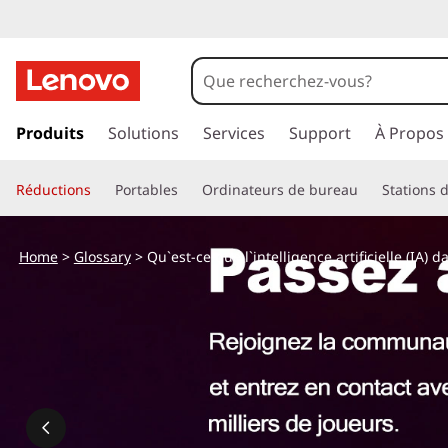
p
a
Produits
Solutions
Services
Support
À Propos
s
s
Réductions
Portables
Ordinateurs de bureau
Stations d
e
r
a
Home
>
Glossary
> Qu`est-ce que l`intelligence artificielle (IA) 
u
c
o
n
t
e
n
u
p