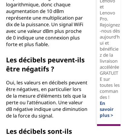
Lenovo
logarithmique, donc chaque
et
augmentation de 10 dBm
Lenovo
représente une multiplication par
Pro.
dix de la puissance. Un signal WiFi
Rejoignez
-nous dès
avec une valeur dBm plus proche
aujourd'h
de 0 indique une connexion plus
ui et
forte et plus fiable.
bénéficie
z de la
Les décibels peuvent-ils
livraison
accélérée
être négatifs ?
GRATUIT
E sur
Oui, les valeurs en décibels peuvent
toutes les
être négatives, en particulier lors
comman
de la mesure d'éléments tels que la
des !
perte ou l'atténuation. Une valeur
En
dB négative indique une diminution
savoir
plus >
de la force du signal.
Les décibels sont-ils