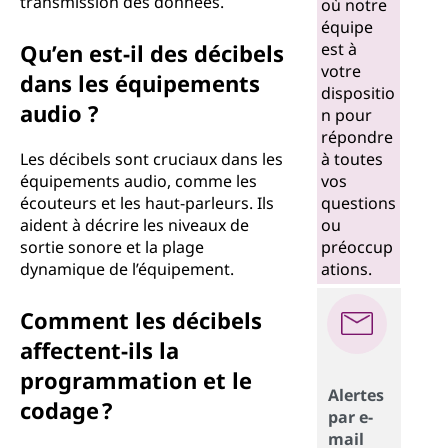
transmission des données.
où notre
équipe
Qu’en est-il des décibels
est à
votre
dans les équipements
dispositio
audio ?
n pour
répondre
Les décibels sont cruciaux dans les
à toutes
équipements audio, comme les
vos
écouteurs et les haut-parleurs. Ils
questions
aident à décrire les niveaux de
ou
sortie sonore et la plage
préoccup
dynamique de l’équipement.
ations.
Comment les décibels
affectent-ils la
programmation et le
Alertes
codage ?
par e-
mail