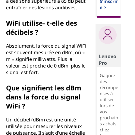
à des sons supérieurs à 85 dB peut
S'inscrir
entraîner des lésions auditives.
e >
WiFi utilise- t-elle des
décibels ?
Absolument, la force du signal WiFi
est souvent mesurée en dBm, où «
Lenovo
m » signifie milliwatts. Plus la
Pro
valeur est proche de 0 dBm, plus le
signal est fort.
Gagnez
des
Que signifient les dBm
récompe
nses à
dans la force du signal
utiliser
WiFi ?
lors de
vos
prochain
Un décibel (dBm) est une unité
s achats
utilisée pour mesurer les niveaux
chez
de puissance. Il s’agit d’une échelle