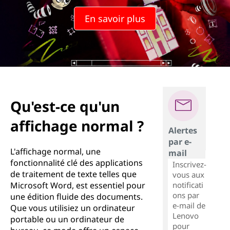
u
En savoir plus
'
u
n
a
Qu'est-ce qu'un
ff
affichage normal ?
i
Alertes
par e-
c
L'affichage normal, une
mail
fonctionnalité clé des applications
Inscrivez-
h
de traitement de texte telles que
vous aux
notificati
Microsoft Word, est essentiel pour
a
ons par
une édition fluide des documents.
e-mail de
Que vous utilisiez un ordinateur
Lenovo
g
portable ou un ordinateur de
pour