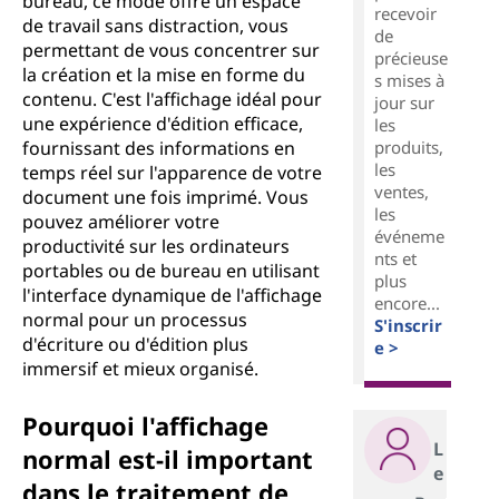
bureau, ce mode offre un espace
recevoir
e
de travail sans distraction, vous
de
permettant de vous concentrer sur
précieuse
n
la création et la mise en forme du
s mises à
contenu. C'est l'affichage idéal pour
jour sur
o
une expérience d'édition efficace,
les
produits,
fournissant des informations en
r
les
temps réel sur l'apparence de votre
ventes,
document une fois imprimé. Vous
m
les
pouvez améliorer votre
événeme
productivité sur les ordinateurs
nts et
a
portables ou de bureau en utilisant
plus
l'interface dynamique de l'affichage
encore...
l
normal pour un processus
S'inscrir
d'écriture ou d'édition plus
e >
?
immersif et mieux organisé.
Pourquoi l'affichage
L
normal est-il important
e
dans le traitement de