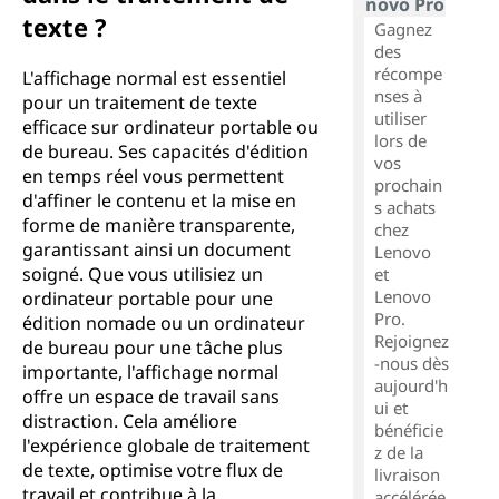
novo Pro
texte ?
Gagnez
des
récompe
L'affichage normal est essentiel
nses à
pour un traitement de texte
utiliser
efficace sur ordinateur portable ou
lors de
de bureau. Ses capacités d'édition
vos
en temps réel vous permettent
prochain
d'affiner le contenu et la mise en
s achats
forme de manière transparente,
chez
garantissant ainsi un document
Lenovo
soigné. Que vous utilisiez un
et
Lenovo
ordinateur portable pour une
Pro.
édition nomade ou un ordinateur
Rejoignez
de bureau pour une tâche plus
-nous dès
importante, l'affichage normal
aujourd'h
offre un espace de travail sans
ui et
distraction. Cela améliore
bénéficie
l'expérience globale de traitement
z de la
de texte, optimise votre flux de
livraison
travail et contribue à la
accélérée