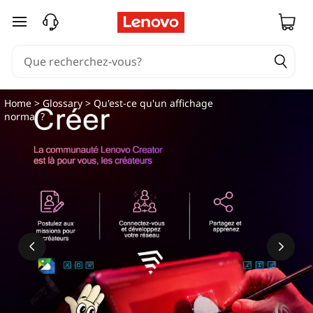
Q
passer au contenu principal
u
'
e
Home
>
Glossary
> Qu'est-ce qu'un affichage
normal ?
s
t
-
c
e
q