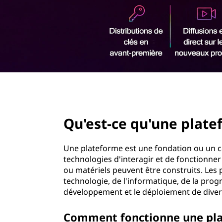
u
r
'
i
n
u
c
i
n
p
a
e
l
page hero 2/3
p
Qu'est-ce qu'une plate
l
a
Une plateforme est une fondation ou un c
technologies d'interagir et de fonctionner 
t
ou matériels peuvent être construits. Les 
technologie, de l'informatique, de la pro
e
développement et le déploiement de diver
-
Comment fonctionne une pla