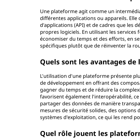
f
Une plateforme agit comme un intermédiai
différentes applications ou appareils. Ell
o
d'applications (API) et de cadres que les 
propres logiciels. En utilisant les servic
r
économiser du temps et des efforts, en se
spécifiques plutôt que de réinventer la ro
m
e
Quels sont les avantages de l
?
L'utilisation d'une plateforme présente plu
de développement en offrant des composan
gagner du temps et de réduire la complexit
favorisent également l'interopérabilité, 
partager des données de manière transpar
mesures de sécurité solides, des options d'
systèmes d'exploitation, ce qui les rend p
Quel rôle jouent les platefo