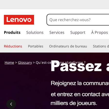
Q
u
'
p
a
Produits
Solutions
Services
Support
À Propos
e
s
s
s
Réductions
Portables
Ordinateurs de bureau
Stations d
e
r
t
a
Home
>
Glossary
> Qu`est-ce qu`une plateforme ?
u
-
c
o
c
n
t
e
e
n
q
u
p