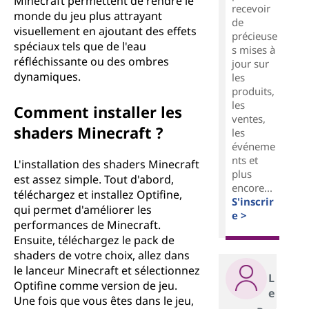
Minecraft permettent de rendre le
recevoir
monde du jeu plus attrayant
de
visuellement en ajoutant des effets
précieuse
spéciaux tels que de l'eau
s mises à
réfléchissante ou des ombres
jour sur
dynamiques.
les
produits,
les
Comment installer les
ventes,
shaders Minecraft ?
les
événeme
nts et
L'installation des shaders Minecraft
plus
est assez simple. Tout d'abord,
encore...
téléchargez et installez Optifine,
S'inscrir
qui permet d'améliorer les
e >
performances de Minecraft.
Ensuite, téléchargez le pack de
shaders de votre choix, allez dans
le lanceur Minecraft et sélectionnez
L
Optifine comme version de jeu.
e
Une fois que vous êtes dans le jeu,