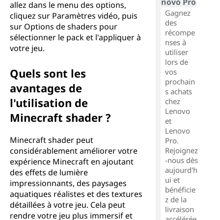
novo Pro
allez dans le menu des options,
Gagnez
cliquez sur Paramètres vidéo, puis
des
sur Options de shaders pour
récompe
sélectionner le pack et l'appliquer à
nses à
votre jeu.
utiliser
lors de
Quels sont les
vos
prochain
avantages de
s achats
l'utilisation de
chez
Lenovo
Minecraft shader ?
et
Lenovo
Minecraft shader peut
Pro.
considérablement améliorer votre
Rejoignez
-nous dès
expérience Minecraft en ajoutant
aujourd'h
des effets de lumière
ui et
impressionnants, des paysages
bénéficie
aquatiques réalistes et des textures
z de la
détaillées à votre jeu. Cela peut
livraison
rendre votre jeu plus immersif et
accélérée