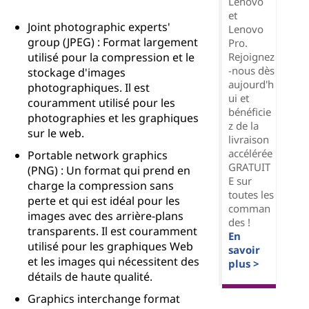
Lenovo
et
Joint photographic experts'
Lenovo
group (JPEG) : Format largement
Pro.
Rejoignez
utilisé pour la compression et le
-nous dès
stockage d'images
aujourd'h
photographiques. Il est
ui et
couramment utilisé pour les
bénéficie
photographies et les graphiques
z de la
sur le web.
livraison
accélérée
Portable network graphics
GRATUIT
(PNG) : Un format qui prend en
E sur
charge la compression sans
toutes les
perte et qui est idéal pour les
comman
images avec des arrière-plans
des !
transparents. Il est couramment
En
utilisé pour les graphiques Web
savoir
et les images qui nécessitent des
plus >
détails de haute qualité.
Graphics interchange format