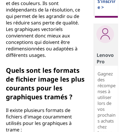
S'inscrir
et des couleurs. Ils sont
e >
indépendants de la résolution, ce
qui permet de les agrandir ou de
les réduire sans perte de qualité.
Les graphiques vectoriels
conviennent donc mieux aux
conceptions qui doivent être
redimensionnées ou adaptées à
Lenovo
différents usages.
Pro
Quels sont les formats
Gagnez
de fichier image les plus
des
récompe
courants pour les
nses à
graphiques tramés ?
utiliser
lors de
vos
Il existe plusieurs formats de
prochain
fichiers d'image couramment
s achats
utilisés pour les graphiques à
chez
trame :