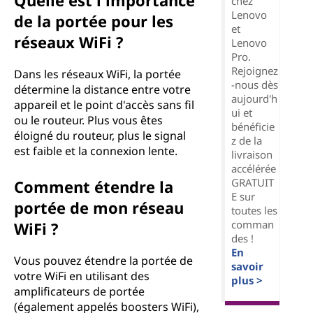
Quelle est l'importance
chez
Lenovo
de la portée pour les
et
réseaux WiFi ?
Lenovo
Pro.
Rejoignez
Dans les réseaux WiFi, la portée
-nous dès
détermine la distance entre votre
aujourd'h
appareil et le point d'accès sans fil
ui et
ou le routeur. Plus vous êtes
bénéficie
éloigné du routeur, plus le signal
z de la
est faible et la connexion lente.
livraison
accélérée
GRATUIT
Comment étendre la
E sur
portée de mon réseau
toutes les
comman
WiFi ?
des !
En
Vous pouvez étendre la portée de
savoir
votre WiFi en utilisant des
plus >
amplificateurs de portée
(également appelés boosters WiFi),