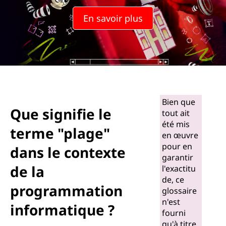
En savoir plus
Bien que
Que signifie le
tout ait
été mis
terme "plage"
en œuvre
pour en
dans le contexte
garantir
de la
l'exactitu
de, ce
programmation
glossaire
n'est
informatique ?
fourni
qu'à titre