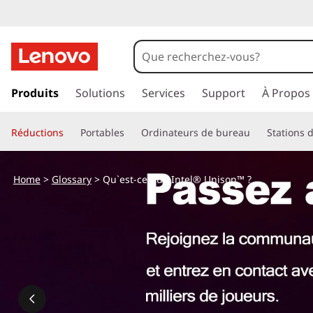
p
a
Produits
Solutions
Services
Support
À Propos
s
s
Réductions
Portables
Ordinateurs de bureau
Stations d
e
r
a
Home
>
Glossary
> Qu`est-ce que Intel® Unison™ ?
u
c
o
n
t
e
n
u
p