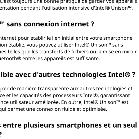
n. C'est toujours une bonne pratique de garder vos appareils
ntation pendant l'utilisation intensive d'Intel® Unison™.
n™ sans connexion internet ?
ernet pour établir le lien initial entre votre smartphone
ion établie, vous pouvez utiliser Intel® Unison™ sans
s telles que les transferts de fichiers ou la mise en miroir
uetooth® entre les appareils est suffisante.
ible avec d'autres technologies Intel® ?
grer de manière transparente aux autres technologies et
ance et les capacités des processeurs Intel®, garantissant
nce utilisateur améliorée. En outre, Intel® Unison™ est
 qui permet une connexion fluide et optimisée.
rs entre plusieurs smartphones et un seul
?