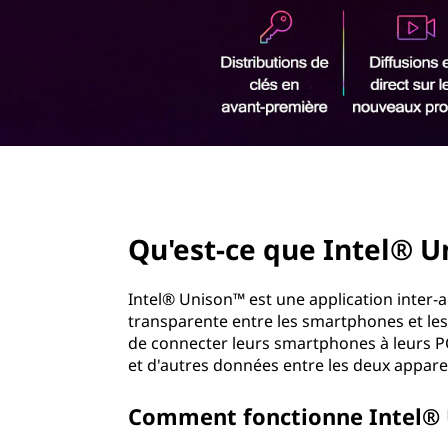
r
i
n
c
i
p
a
l
page hero 2/3
Qu'est-ce que Intel® U
Intel® Unison™ est une application inter-
transparente entre les smartphones et les 
de connecter leurs smartphones à leurs PC 
et d'autres données entre les deux apparei
Comment fonctionne Intel® 