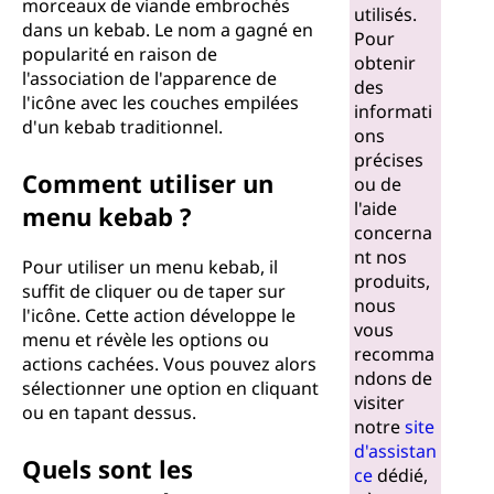
morceaux de viande embrochés
utilisés.
dans un kebab. Le nom a gagné en
Pour
popularité en raison de
obtenir
l'association de l'apparence de
des
l'icône avec les couches empilées
informati
d'un kebab traditionnel.
ons
précises
Comment utiliser un
ou de
l'aide
menu kebab ?
concerna
nt nos
Pour utiliser un menu kebab, il
produits,
suffit de cliquer ou de taper sur
nous
l'icône. Cette action développe le
vous
menu et révèle les options ou
recomma
actions cachées. Vous pouvez alors
ndons de
sélectionner une option en cliquant
visiter
ou en tapant dessus.
notre
site
d'assistan
Quels sont les
ce
dédié,