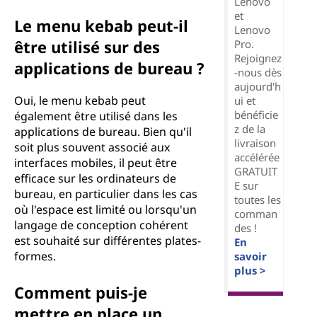
Lenovo
et
Le menu kebab peut-il
Lenovo
être utilisé sur des
Pro.
Rejoignez
applications de bureau ?
-nous dès
aujourd'h
Oui, le menu kebab peut
ui et
bénéficie
également être utilisé dans les
z de la
applications de bureau. Bien qu'il
livraison
soit plus souvent associé aux
accélérée
interfaces mobiles, il peut être
GRATUIT
efficace sur les ordinateurs de
E sur
bureau, en particulier dans les cas
toutes les
où l'espace est limité ou lorsqu'un
comman
langage de conception cohérent
des !
est souhaité sur différentes plates-
En
formes.
savoir
plus >
Comment puis-je
mettre en place un