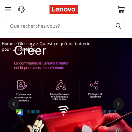
Q
passer au contenu principal
u
'
e
Home
>
Glossary
> Qu`est-ce qu`une batterie
pour Chromebook ?
s
t
-
c
e
q