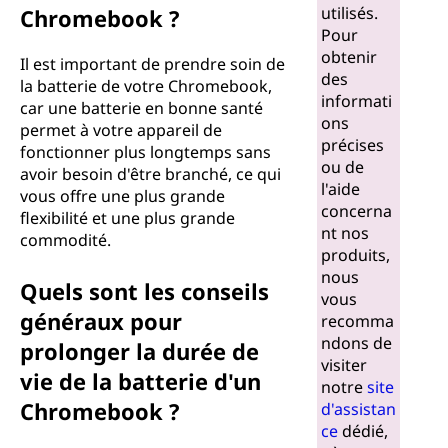
b
utilisés.
Chromebook ?
Pour
o
obtenir
Il est important de prendre soin de
des
o
la batterie de votre Chromebook,
informati
car une batterie en bonne santé
ons
k
permet à votre appareil de
précises
fonctionner plus longtemps sans
ou de
?
avoir besoin d'être branché, ce qui
l'aide
vous offre une plus grande
concerna
flexibilité et une plus grande
nt nos
commodité.
produits,
nous
Quels sont les conseils
vous
généraux pour
recomma
ndons de
prolonger la durée de
visiter
vie de la batterie d'un
notre
site
Chromebook ?
d'assistan
ce
dédié,