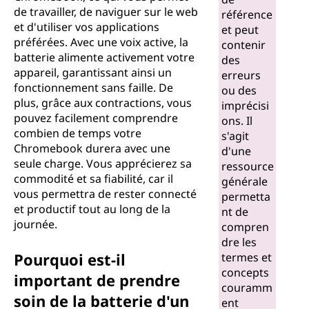
de travailler, de naviguer sur le web
i
référence
et d'utiliser vos applications
et peut
e
préférées. Avec une voix active, la
contenir
batterie alimente activement votre
des
d
appareil, garantissant ainsi un
erreurs
fonctionnement sans faille. De
ou des
e
plus, grâce aux contractions, vous
imprécisi
pouvez facilement comprendre
ons. Il
C
combien de temps votre
s'agit
Chromebook durera avec une
d'une
h
seule charge. Vous apprécierez sa
ressource
commodité et sa fiabilité, car il
générale
r
vous permettra de rester connecté
permetta
et productif tout au long de la
nt de
o
journée.
compren
dre les
m
Pourquoi est-il
termes et
concepts
important de prendre
e
couramm
soin de la batterie d'un
ent