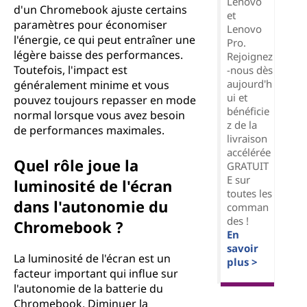
Lenovo
d'un Chromebook ajuste certains
et
paramètres pour économiser
Lenovo
l'énergie, ce qui peut entraîner une
Pro.
légère baisse des performances.
Rejoignez
Toutefois, l'impact est
-nous dès
aujourd'h
généralement minime et vous
ui et
pouvez toujours repasser en mode
bénéficie
normal lorsque vous avez besoin
z de la
de performances maximales.
livraison
accélérée
Quel rôle joue la
GRATUIT
E sur
luminosité de l'écran
toutes les
dans l'autonomie du
comman
des !
Chromebook ?
En
savoir
La luminosité de l'écran est un
plus >
facteur important qui influe sur
l'autonomie de la batterie du
Chromebook. Diminuer la