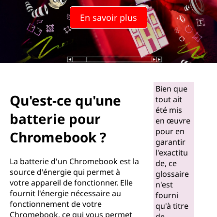
u
En savoir plus
'
u
n
e
Bien que
Qu'est-ce qu'une
tout ait
b
été mis
batterie pour
en œuvre
a
pour en
Chromebook ?
garantir
t
l'exactitu
La batterie d'un Chromebook est la
t
de, ce
source d'énergie qui permet à
glossaire
votre appareil de fonctionner. Elle
e
n'est
fournit l'énergie nécessaire au
fourni
fonctionnement de votre
r
qu'à titre
Chromebook, ce qui vous permet
de