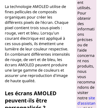
n
ent
La technologie AMOLED utilise de
utilisés.
e
fines pellicules de composés
Pour
organiques pour créer les
obtenir
s
différents pixels de l'écran. Chaque
des
pixel contient trois sous-pixels :
informati
c
rouge, vert et bleu. Lorsqu'un
ons
courant électrique est appliqué à
précises
e
ces sous-pixels, ils émettent une
ou de
lumière de leur couleur respective.
l'aide
n
En combinant différentes intensités
concerna
de rouge, de vert et de bleu, les
nt nos
t
écrans AMOLED peuvent produire
produits,
une large gamme de couleurs et
nous
e
assurer une reproduction d'image
vous
de haute qualité.
recomma
o
ndons de
Les écrans AMOLED
visiter
r
notre
site
peuvent-ils être
d'assistan
g
personnalisés ?