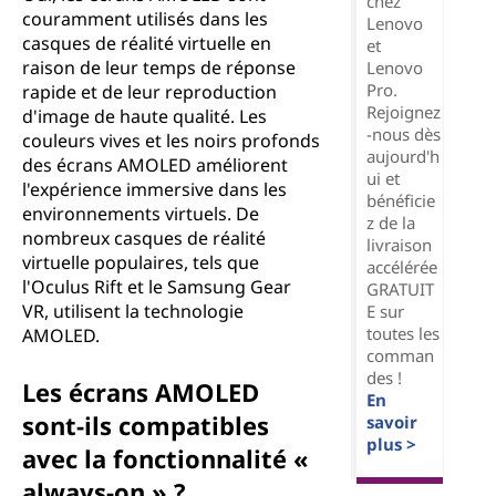
chez
couramment utilisés dans les
Lenovo
casques de réalité virtuelle en
et
raison de leur temps de réponse
Lenovo
Pro.
rapide et de leur reproduction
Rejoignez
d'image de haute qualité. Les
-nous dès
couleurs vives et les noirs profonds
aujourd'h
des écrans AMOLED améliorent
ui et
l'expérience immersive dans les
bénéficie
environnements virtuels. De
z de la
nombreux casques de réalité
livraison
virtuelle populaires, tels que
accélérée
l'Oculus Rift et le Samsung Gear
GRATUIT
VR, utilisent la technologie
E sur
toutes les
AMOLED.
comman
des !
Les écrans AMOLED
En
sont-ils compatibles
savoir
plus >
avec la fonctionnalité «
always-on » ?