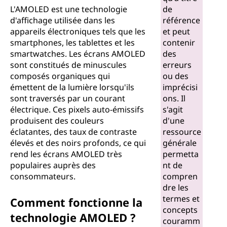
l
L'AMOLED est une technologie
de
d'affichage utilisée dans les
référence
e
appareils électroniques tels que les
et peut
smartphones, les tablettes et les
contenir
c
smartwatches. Les écrans AMOLED
des
sont constitués de minuscules
erreurs
t
composés organiques qui
ou des
émettent de la lumière lorsqu'ils
imprécisi
r
sont traversés par un courant
ons. Il
électrique. Ces pixels auto-émissifs
s'agit
o
produisent des couleurs
d'une
éclatantes, des taux de contraste
ressource
l
élevés et des noirs profonds, ce qui
générale
rend les écrans AMOLED très
permetta
u
populaires auprès des
nt de
consommateurs.
compren
m
dre les
termes et
Comment fonctionne la
i
concepts
technologie AMOLED ?
couramm