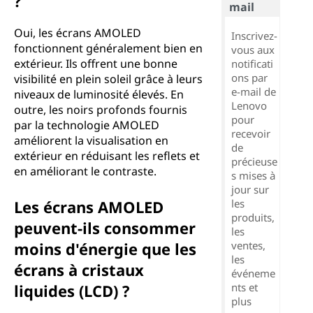
?
r
mail
Oui, les écrans AMOLED
i
Inscrivez-
fonctionnent généralement bien en
vous aux
extérieur. Ils offrent une bonne
notificati
c
ons par
visibilité en plein soleil grâce à leurs
e-mail de
niveaux de luminosité élevés. En
e
Lenovo
outre, les noirs profonds fournis
pour
a
par la technologie AMOLED
recevoir
améliorent la visualisation en
de
c
extérieur en réduisant les reflets et
précieuse
en améliorant le contraste.
s mises à
t
jour sur
Les écrans AMOLED
les
i
produits,
peuvent-ils consommer
les
v
moins d'énergie que les
ventes,
les
écrans à cristaux
événeme
e
liquides (LCD) ?
nts et
plus
(