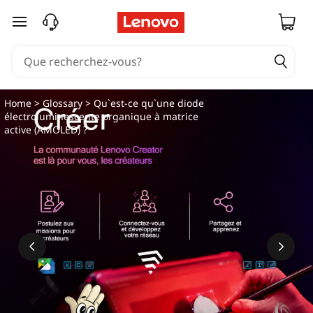
Q
passer au contenu principal
u
'
e
Home
>
Glossary
> Qu`est-ce qu`une diode
électroluminescente organique à matrice
s
active (AMOLED) ?
t
-
c
e
q