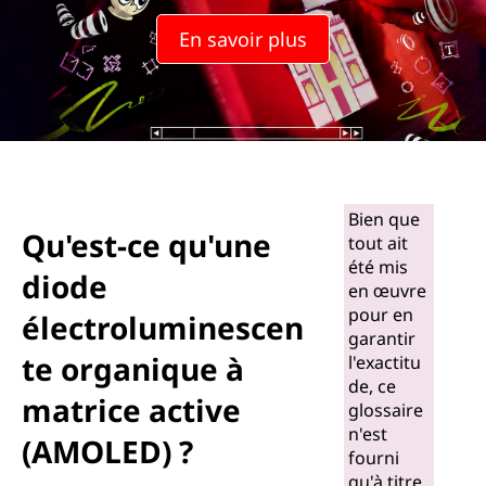
u
En savoir plus
'
u
n
e
Bien que
d
Qu'est-ce qu'une
tout ait
été mis
i
diode
en œuvre
pour en
o
électroluminescen
garantir
te organique à
l'exactitu
d
de, ce
matrice active
glossaire
e
n'est
(AMOLED) ?
fourni
é
qu'à titre