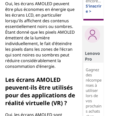
encore...
Oui, les écrans AMOLED peuvent
S'inscrir
A
être plus économes en énergie que
e >
les écrans LCD, en particulier
M
lorsqu'ils affichent des contenus
essentiellement noirs ou sombres.
O
Étant donné que les pixels AMOLED
émettent de la lumière
L
individuellement, le fait d'éteindre
les pixels dans les zones de l'écran
E
Lenovo
qui sont noires ou sombres peut
Pro
réduire considérablement la
D
consommation d'énergie.
Gagnez
des
)
Les écrans AMOLED
récompe
nses à
?
peuvent-ils être utilisés
utiliser
pour des applications de
lors de
vos
réalité virtuelle (VR) ?
prochain
s achats
Oui, les écrans AMOLED sont