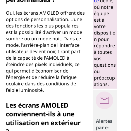
ce
dédié,
où notre
a
Oui, les écrans AMOLED offrent des
équipe
options de personnalisation. L'une
n
est à
des fonctions les plus populaires
votre
est la possibilité d'activer un mode
i
dispositio
sombre ou un mode nuit. Dans ce
n pour
q
mode, l'arrière-plan de l'interface
répondre
utilisateur devient noir, tirant parti
à toutes
u
de la capacité de l'AMOLED à
vos
éteindre des pixels individuels, ce
questions
e
qui permet d'économiser de
ou
l'énergie et de réduire la fatigue
préoccup
à
oculaire dans des conditions de
ations.
faible luminosité.
m
Les écrans AMOLED
a
conviennent-ils à une
t
Alertes
utilisation en extérieur
par e-