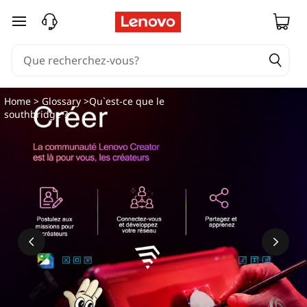
W
passer au contenu principal
a
s
i
Home
>
Glossary
>Qu`est-ce que le
southbridge ?
s
t
d
i
e
S