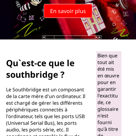
o
En savoir plus
u
t
h
b
Bien que
Qu`est-ce que le
tout ait
r
été mis
southbridge ?
en œuvre
i
pour en
garantir
d
Le Southbridge est un composant
l'exactitu
de la carte mère d'un ordinateur. Il
g
de, ce
est chargé de gérer les différents
glossaire
périphériques connectés à
e
n'est
l'ordinateur, tels que les ports USB
fourni
(Universal Serial Bus), les ports
?
qu'à titre
audio, les ports série, etc. Il
de