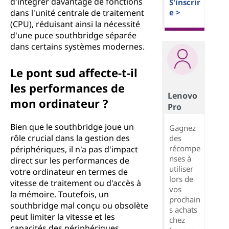
d'intégrer davantage de fonctions
S'inscrir
dans l'unité centrale de traitement
e >
(CPU), réduisant ainsi la nécessité
d'une puce southbridge séparée
dans certains systèmes modernes.
Le pont sud affecte-t-il
les performances de
Lenovo
mon ordinateur ?
Pro
Bien que le southbridge joue un
Gagnez
rôle crucial dans la gestion des
des
récompe
périphériques, il n'a pas d'impact
nses à
direct sur les performances de
utiliser
votre ordinateur en termes de
lors de
vitesse de traitement ou d'accès à
vos
la mémoire. Toutefois, un
prochain
southbridge mal conçu ou obsolète
s achats
peut limiter la vitesse et les
chez
capacités des périphériques