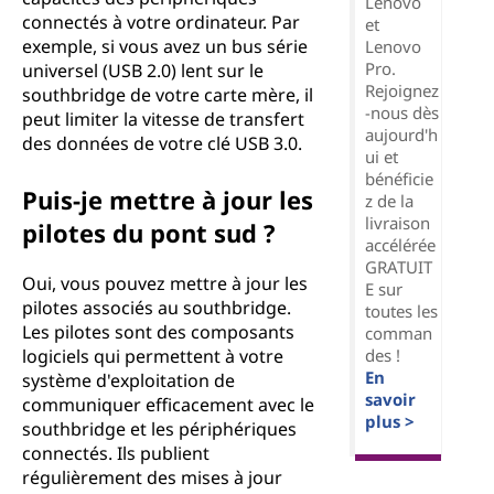
Lenovo
connectés à votre ordinateur. Par
et
exemple, si vous avez un bus série
Lenovo
Pro.
universel (USB 2.0) lent sur le
Rejoignez
southbridge de votre carte mère, il
-nous dès
peut limiter la vitesse de transfert
aujourd'h
des données de votre clé USB 3.0.
ui et
bénéficie
Puis-je mettre à jour les
z de la
livraison
pilotes du pont sud ?
accélérée
GRATUIT
Oui, vous pouvez mettre à jour les
E sur
pilotes associés au southbridge.
toutes les
Les pilotes sont des composants
comman
des !
logiciels qui permettent à votre
En
système d'exploitation de
savoir
communiquer efficacement avec le
plus >
southbridge et les périphériques
connectés. Ils publient
régulièrement des mises à jour