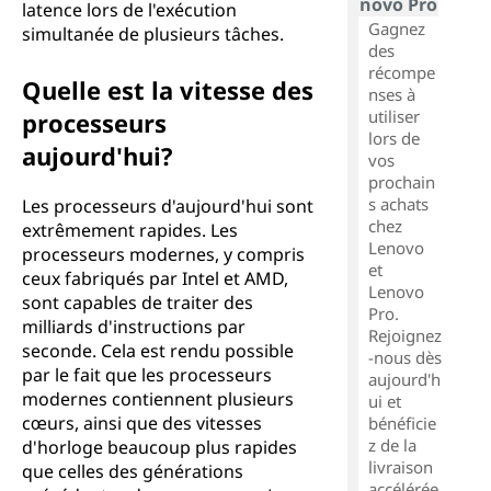
novo Pro
latence lors de l'exécution
Gagnez
simultanée de plusieurs tâches.
des
récompe
Quelle est la vitesse des
nses à
utiliser
processeurs
lors de
aujourd'hui?
vos
prochain
s achats
Les processeurs d'aujourd'hui sont
chez
extrêmement rapides. Les
Lenovo
processeurs modernes, y compris
et
ceux fabriqués par Intel et AMD,
Lenovo
sont capables de traiter des
Pro.
milliards d'instructions par
Rejoignez
seconde. Cela est rendu possible
-nous dès
par le fait que les processeurs
aujourd'h
modernes contiennent plusieurs
ui et
cœurs, ainsi que des vitesses
bénéficie
z de la
d'horloge beaucoup plus rapides
livraison
que celles des générations
accélérée