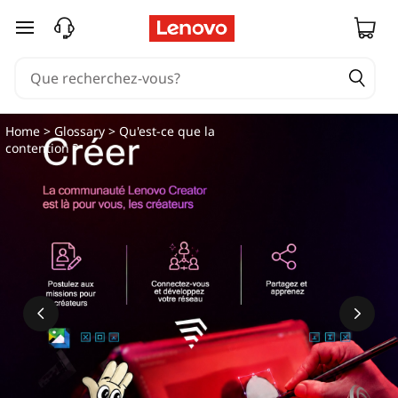
Q
passer au contenu principal
u
'
e
Home
>
Glossary
> Qu'est-ce que la
contention ?
s
t
-
c
e
q