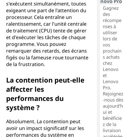
novo Pro
s'exécutent simultanément, toutes
Gagnez
exigeant une part de l'attention du
des
processeur. Cela entraîne un
récompe
ralentissement, car l'unité centrale
nses à
de traitement (CPU) tente de gérer
utiliser
et d'exécuter les tâches de chaque
lors de
programme. Vous pouvez
vos
remarquer des retards, des écrans
prochain
s achats
figés ou la fameuse roue tournante
chez
de la frustration.
Lenovo
et
La contention peut-elle
Lenovo
affecter les
Pro.
Rejoignez
performances du
-nous dès
système ?
aujourd'h
ui et
bénéficie
Absolument. La contention peut
z de la
avoir un impact significatif sur les
livraison
performances du système en
accélérée