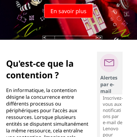
u
En savoir plus
e
l
a
c
Qu'est-ce que la
o
contention ?
n
Alertes
par e-
t
En informatique, la contention
mail
désigne la concurrence entre
Inscrivez-
e
différents processus ou
vous aux
notificati
périphériques pour l'accès aux
n
ons par
ressources. Lorsque plusieurs
e-mail de
entités se disputent simultanément
Lenovo
t
la même ressource, cela entraîne
pour