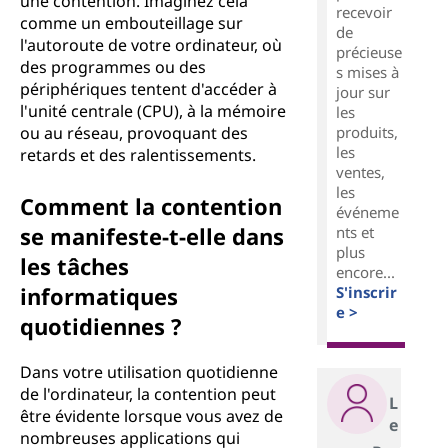
une contention. Imaginez cela
recevoir
i
comme un embouteillage sur
de
l'autoroute de votre ordinateur, où
précieuse
o
des programmes ou des
s mises à
périphériques tentent d'accéder à
jour sur
n
l'unité centrale (CPU), à la mémoire
les
produits,
ou au réseau, provoquant des
?
les
retards et des ralentissements.
ventes,
les
Comment la contention
événeme
se manifeste-t-elle dans
nts et
plus
les tâches
encore...
informatiques
S'inscrir
e >
quotidiennes ?
Dans votre utilisation quotidienne
de l'ordinateur, la contention peut
L
être évidente lorsque vous avez de
e
nombreuses applications qui