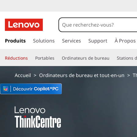
T
h
i
p
a
Produits
Solutions
Services
Support
À Propos
n
s
s
k
Réductions
Portables
Ordinateurs de bureau
Stations d
e
r
C
a
Accueil
>
Ordinateurs de bureau et tout-en-un
>
T
u
e
c
o
n
n
t
t
e
n
r
u
p