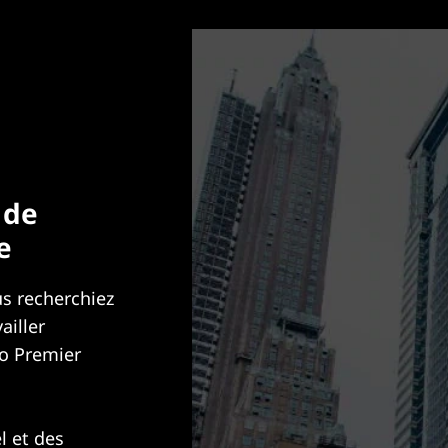
 de
e
us recherchiez
ailler
vo Premier
l et des