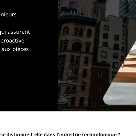
énieurs
ui assurent
 proactive
t aux pièces
 distingue-t-elle dans l'industrie technologique ?