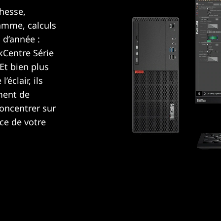
hesse,
amme, calculs
n d’année :
kCentre Série
Et bien plus
éclair, ils
ment de
concentrer sur
ce de votre