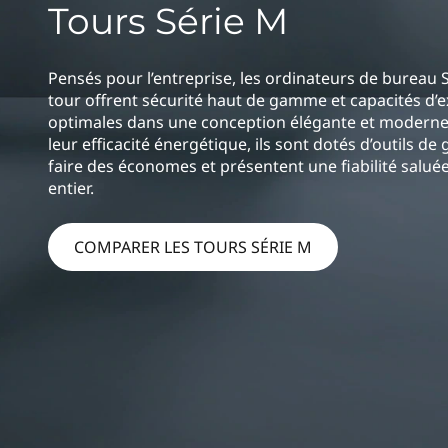
e
Tours Série M
r
M
i
n
Pensés pour l’entreprise, les ordinateurs de bureau 
S
c
tour offrent sécurité haut de gamme et capacités d’
i
e
optimales dans une conception élégante et moderne.
p
leur efficacité énergétique, ils sont dotés d’outils de 
a
r
faire des économes et présentent une fiabilité salu
l
entier.
i
COMPARER LES TOURS SÉRIE M
e
s
T
o
w