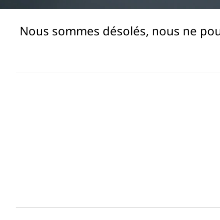
e
Nous sommes désolés, nous ne pouvo
r
s