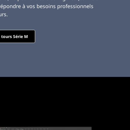
répondre à vos besoins professionnels
urs.
 tours Série M