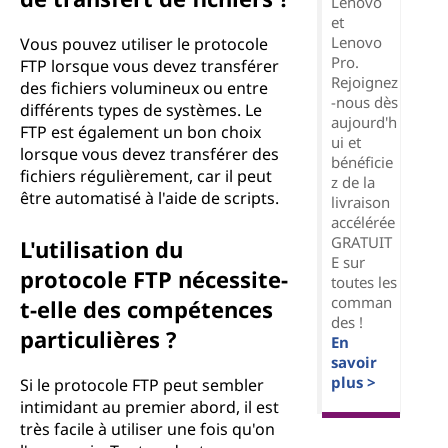
Lenovo
et
Lenovo
Vous pouvez utiliser le protocole
Pro.
FTP lorsque vous devez transférer
Rejoignez
des fichiers volumineux ou entre
-nous dès
différents types de systèmes. Le
aujourd'h
FTP est également un bon choix
ui et
lorsque vous devez transférer des
bénéficie
fichiers régulièrement, car il peut
z de la
être automatisé à l'aide de scripts.
livraison
accélérée
GRATUIT
L'utilisation du
E sur
protocole FTP nécessite-
toutes les
comman
t-elle des compétences
des !
particulières ?
En
savoir
plus >
Si le protocole FTP peut sembler
intimidant au premier abord, il est
très facile à utiliser une fois qu'on