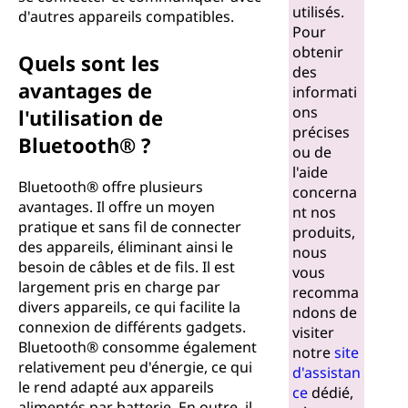
utilisés.
d'autres appareils compatibles.
Pour
obtenir
Quels sont les
des
avantages de
informati
ons
l'utilisation de
précises
Bluetooth® ?
ou de
l'aide
Bluetooth® offre plusieurs
concerna
avantages. Il offre un moyen
nt nos
pratique et sans fil de connecter
produits,
des appareils, éliminant ainsi le
nous
besoin de câbles et de fils. Il est
vous
largement pris en charge par
recomma
divers appareils, ce qui facilite la
ndons de
connexion de différents gadgets.
visiter
Bluetooth® consomme également
notre
site
relativement peu d'énergie, ce qui
d'assistan
le rend adapté aux appareils
ce
dédié,
alimentés par batterie. En outre, il