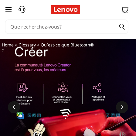
Q
passer au contenu principal
u
'
e
Home
>
Glossary
> Qu`est-ce que Bluetooth®
?
s
t
-
c
e
q