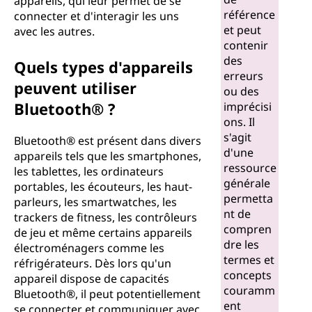
appareils, qui leur permet de se
t
référence
connecter et d'interagir les uns
et peut
avec les autres.
h
contenir
des
Quels types d'appareils
®
erreurs
peuvent utiliser
ou des
?
Bluetooth® ?
imprécisi
ons. Il
s'agit
Bluetooth® est présent dans divers
d'une
appareils tels que les smartphones,
ressource
les tablettes, les ordinateurs
générale
portables, les écouteurs, les haut-
permetta
parleurs, les smartwatches, les
nt de
trackers de fitness, les contrôleurs
compren
de jeu et même certains appareils
dre les
électroménagers comme les
termes et
réfrigérateurs. Dès lors qu'un
concepts
appareil dispose de capacités
couramm
Bluetooth®, il peut potentiellement
ent
se connecter et communiquer avec