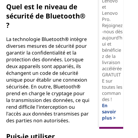
Lenovo
Quel est le niveau de
et
Lenovo
sécurité de Bluetooth®
Pro.
?
Rejoignez
-nous dès
aujourd'h
La technologie Bluetooth® intègre
ui et
diverses mesures de sécurité pour
bénéficie
garantir la confidentialité et la
z de la
protection des données. Lorsque
livraison
deux appareils sont appariés, ils
accélérée
échangent un code de sécurité
GRATUIT
unique pour établir une connexion
E sur
sécurisée. En outre, Bluetooth®
toutes les
comman
prend en charge le cryptage pour
des !
la transmission des données, ce qui
En
rend difficile l'interception ou
savoir
l'accès aux données transmises par
plus >
des parties non autorisées.
Puis-je utiliser