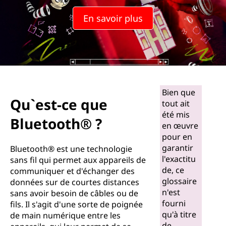
u
En savoir plus
e
l
e
B
Bien que
Qu`est-ce que
tout ait
l
été mis
Bluetooth® ?
en œuvre
u
pour en
garantir
e
Bluetooth® est une technologie
l'exactitu
sans fil qui permet aux appareils de
t
de, ce
communiquer et d'échanger des
glossaire
données sur de courtes distances
o
n'est
sans avoir besoin de câbles ou de
fourni
fils. Il s'agit d'une sorte de poignée
o
qu'à titre
de main numérique entre les
de