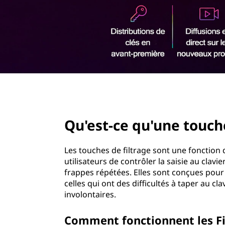
c
r
l
i
n
é
c
i
s
p
a
d
l
page hero 2/3
e
Qu'est-ce qu'une touche
f
i
Les touches de filtrage sont une fonction
utilisateurs de contrôler la saisie au clavi
l
frappes répétées. Elles sont conçues pou
celles qui ont des difficultés à taper au 
t
involontaires.
r
Comment fonctionnent les Fi