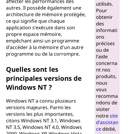
affecter les performances des
utilisés.
autres. Il possède également une
Pour
architecture de mémoire protégée,
obtenir
ce qui signifie que chaque
des
application s'exécute dans son
informati
propre espace mémoire,
ons
empêchant ainsi un programme
précises
d'accéder à la mémoire d'un autre
ou de
programme ou de la corrompre.
l'aide
concerna
Quelles sont les
nt nos
produits,
principales versions de
nous
Windows NT ?
vous
recomma
Windows NT a connu plusieurs
ndons de
versions majeures. Parmi les
visiter
versions les plus importantes,
notre
site
citons Windows NT 3.1, Windows
d'assistan
NT 3.5, Windows NT 4.0, Windows
ce
dédié,
2000, Windows XP, Windows Vista,