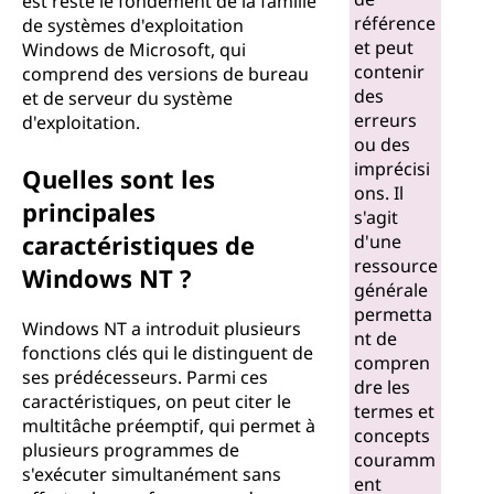
est resté le fondement de la famille
référence
de systèmes d'exploitation
et peut
Windows de Microsoft, qui
contenir
comprend des versions de bureau
des
et de serveur du système
erreurs
d'exploitation.
ou des
imprécisi
Quelles sont les
ons. Il
principales
s'agit
caractéristiques de
d'une
ressource
Windows NT ?
générale
permetta
Windows NT a introduit plusieurs
nt de
fonctions clés qui le distinguent de
compren
ses prédécesseurs. Parmi ces
dre les
caractéristiques, on peut citer le
termes et
multitâche préemptif, qui permet à
concepts
plusieurs programmes de
couramm
s'exécuter simultanément sans
ent